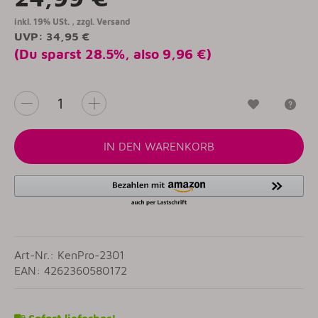
inkl. 19% USt. , zzgl.
Versand
UVP
:
34,95 €
(Du sparst
28.5%
, also
9,96 €
)
Wunschzet
Fr
IN DEN WARENKORB
Art-Nr.: KenPro-2301
EAN: 4262360580172