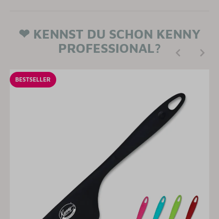
❤ KENNST DU SCHON KENNY
PROFESSIONAL?
BESTSELLER