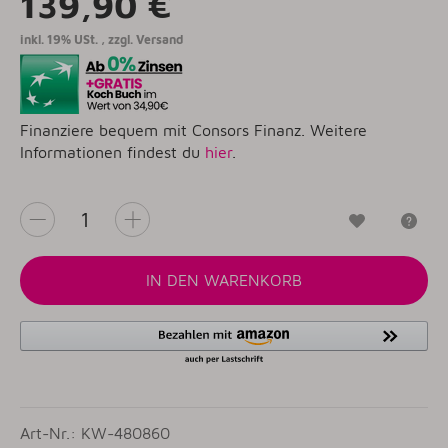
139,90 €
inkl. 19% USt. , zzgl.
Versand
Finanziere bequem mit Consors Finanz. Weitere
Informationen findest du
hier
.
Wunschzet
Fr
IN DEN WARENKORB
Art-Nr.: KW-480860