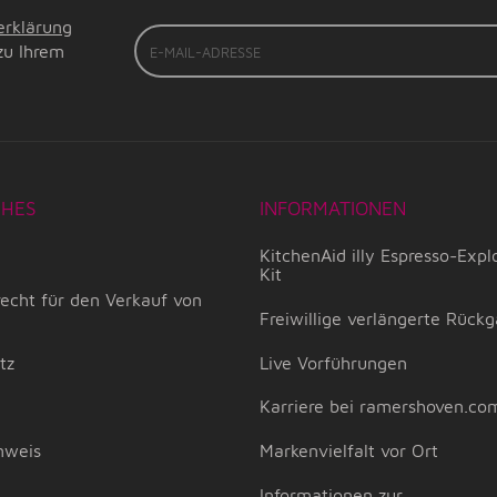
erklärung
E-
zu Ihrem
Mail-
Adresse
CHES
INFORMATIONEN
KitchenAid illy Espresso-Expl
Kit
echt für den Verkauf von
Freiwillige verlängerte Rückg
tz
Live Vorführungen
Karriere bei ramershoven.co
nweis
Markenvielfalt vor Ort
m
Informationen zur