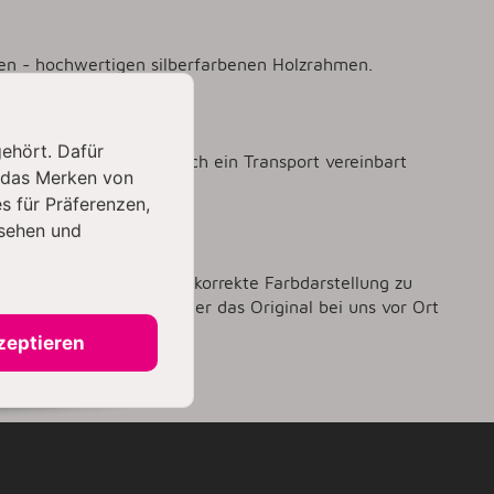
ten - hochwertigen silberfarbenen Holzrahmen.
möglich!
gehört. Dafür
.
Gerne kann jedoch auch ein Transport vereinbart
 das Merken von
s für Präferenzen,
sehen und
ür die Farbbrillianz bzw. korrekte Farbdarstellung zu
men. Wir empfehlen daher das Original bei uns vor Ort
zeptieren