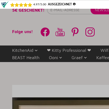
E-
5€ GESCHENKT!
NEWSLE
Mail-
Adresse
Folge uns!
KitchenAid
❤ Kitty Professional ❤
Wilf
BEAST Health
Ooni
Graef
Kaffe