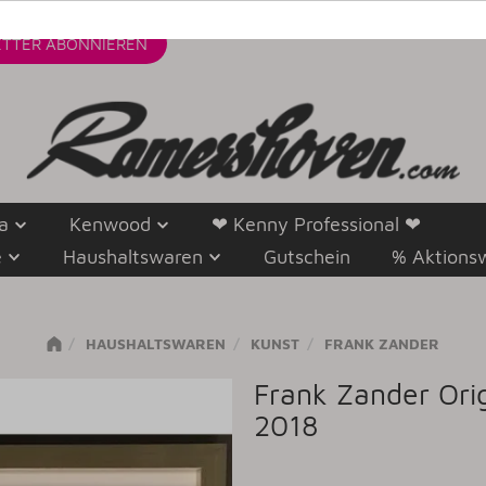
TTER
ABONNIEREN
a
Kenwood
❤ Kenny Professional ❤
e
Haushaltswaren
Gutschein
% Aktions
HAUSHALTSWAREN
KUNST
FRANK ZANDER
Frank Zander Orig
2018