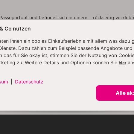
Passepartout und befindet sich in einem – rückseitig verkleb
 & Co nutzen
 Zander handelt, sind sehr gute Chancen auf Wertsteigerung 
ten Ihnen ein cooles Einkaufserlebnis mit allem was dazu 
n Wertes, wird die persönliche Abholung vor Ort bevorzugt
Dienste. Dazu zählen zum Beispiel passende Angebote und
n das für Sie okay ist, stimmen Sie der Nutzung von Cookie
rketing zu. Weitere Details und Optionen können Sie
an
hier
chtigt werden.
f den Fotos. Die hier gezeigten Fotos sind nicht als Referenz f
sum
|
Datenschutz
e Bildschirmeinstellungen kann es zu Farbverfälschungen kom
Alle ak