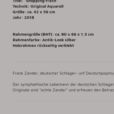
Titel: "Shopping-Fisch"
Technik: Original Aquarell
Größe: ca. 42 x 56 cm
Jahr: 2018
Rahmengröße (BHT): ca. 80 x 66 x 1,5 cm
Rahmenfarbe: Antik-Look silber
Holzrahmen rückseitig verklebt
Frank Zander, deutscher Schlager- unf Deutschpopmusi
Der symphathische Lebemann der deutschen Schlagersz
Originale sind "echte Zander" und erfreuen den Betrac