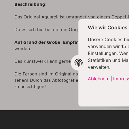
Beschreibung:
Das Original Aquarell ist umrandet von einem Doppel-
Wie wir Cookies
Da es sich hierbei um ein Original Aquarell von Frank
Unsere Cookies bie
Auf Grund der Größe, Empfindlichkeit und des hohe
verwenden wir 15 
werden.
Einstellungen. Wen
Statistiken und Ma
Das Kunstwerk kann gerne vorab in 56727 Mayen besi
verwalten.
Die Farben sind im Original natürlich intensiver, als au
Ablehnen
|
Impres
sehen! Durch das Abfotografieren und unterschiedlich
zu besichtigen!