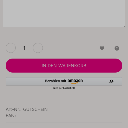
Wunschzet
Fr
IN DEN WARENKORB
Art-Nr.: GUTSCHEIN
EAN: