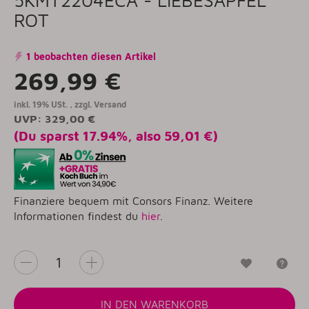
ROT
1 beobachten diesen Artikel
269,99 €
inkl. 19% USt. , zzgl.
Versand
UVP
:
329,00 €
(Du sparst
17.94%
, also
59,01 €
)
Finanziere bequem mit Consors Finanz. Weitere
Informationen findest du
hier
.
Wunschzet
Fr
IN DEN WARENKORB