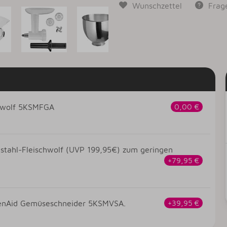
Wunschzettel
Frag
chwolf 5KSMFGA
0,00 €
elstahl-Fleischwolf (UVP 199,95€) zum geringen
+79,95 €
chenAid Gemüseschneider 5KSMVSA.
+39,95 €