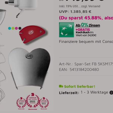
inkl. 19% USt. , zzgl.
Versand
UVP
:
1.385,85 €
(Du sparst
45.88%
, als
Finanziere bequem mit Conso
Art-Nr.: Spar-Set FB 5KSM1
EAN: 5413184200480
Sofort lieferbar!
1 - 3 Werktage
Lieferzeit: