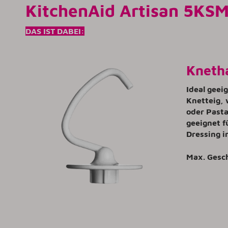
KitchenAid Artisan 5KSM
DAS IST DABEI:
Kneth
Ideal geei
Knetteig, 
oder Pasta
geeignet f
Dressing i
Max. Gesc