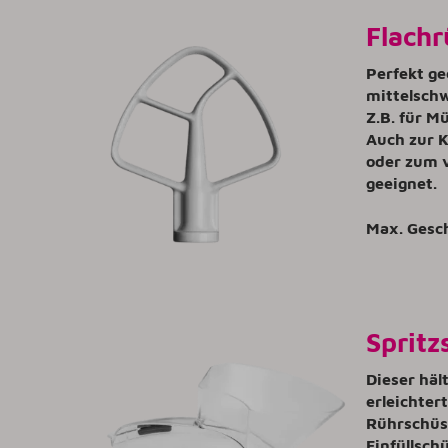
Flachr
Perfekt ge
mittelschw
Z.B. für M
Auch zur K
oder zum 
geeignet.
Max. Gesc
Spritz
Dieser häl
erleichtert
Rührschüs
Einfüllsch