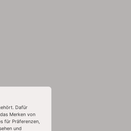
gehört. Dafür
 das Merken von
s für Präferenzen,
sehen und