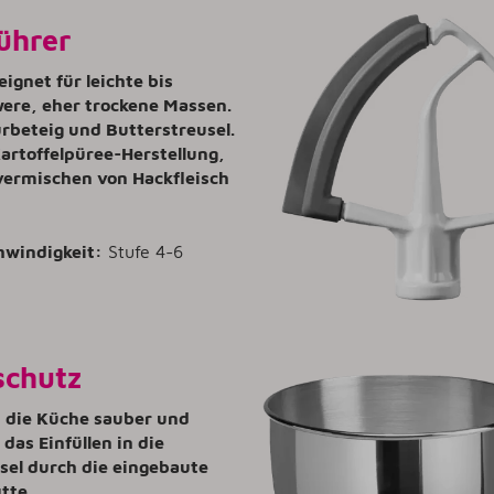
ührer
eignet für leichte bis
ere, eher trockene Massen.
ürbeteig und Butterstreusel.
artoffelpüree-Herstellung,
vermischen von Hackfleisch
hwindigkeit:
Stufe 4-6
schutz
t die Küche sauber und
 das Einfüllen in die
sel durch die eingebaute
ütte