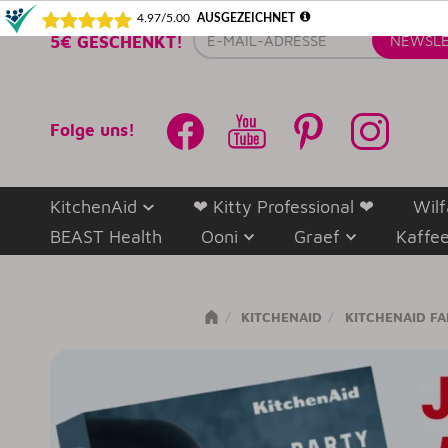
E-
5€ GESCHENKT!
NEWSLE
Mail-
Adresse
Folge uns!
KitchenAid
❤ Kitty Professional ❤
Wilf
BEAST Health
Ooni
Graef
Kaffe
KITCHENAID
KITCHENAID F