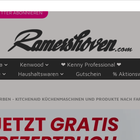
TTER
ABONNIEREN
a
Kenwood
❤ Kenny Professional ❤
e
Haushaltswaren
Gutschein
% Aktions
ARBEN - KITCHENAID KÜCHENMASCHINEN UND PRODUKTE NACH FA