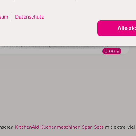
0,00 €
sum
|
Datenschutz
r Vorrat reicht
Alle ak
enAid Rezeptbuch "Party & Feste" im Wert von 29,90€!
0,00 €
unseren
KitchenAid Küchenmaschinen Spar-Sets
mit extra vie