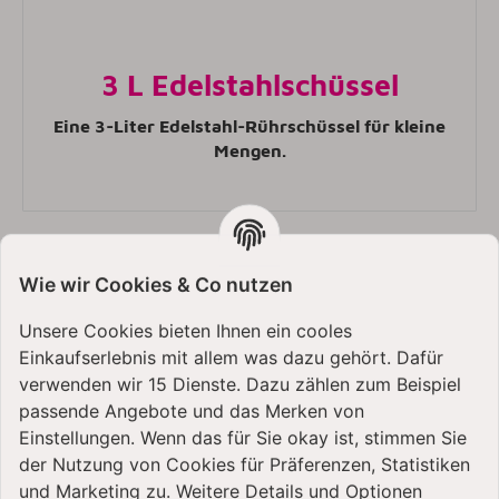
3 L Edelstahlschüssel
Eine 3-Liter Edelstahl-Rührschüssel für kleine
Mengen.
Wie wir Cookies & Co nutzen
Unsere Cookies bieten Ihnen ein cooles
Einkaufserlebnis mit allem was dazu gehört. Dafür
verwenden wir 15 Dienste. Dazu zählen zum Beispiel
passende Angebote und das Merken von
KitchenAid 5KSM185 |
Einstellungen. Wenn das für Sie okay ist, stimmen Sie
Die Artisan 4,8 Liter
der Nutzung von Cookies für Präferenzen, Statistiken
und Marketing zu. Weitere Details und Optionen
Küchenmaschine