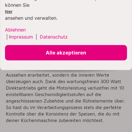
können Sie
Hier ist das neue Modell 5KSM185 der Stilikone von
hier
KitchenAid: Die wunderschöne Artisan 4,8 Liter
ansehen und verwalten.
Küchenmaschine mit gebürsteter Edelstahl-
Ablehnen
Rührschüssel und spülmaschinenfesten Rührelementen
aus Edelstahl. Eine KitchenAid Artisan ist nicht nur die
|
Impressum
|
Datenschutz
meistverkaufte Küchenmaschine auf unserem
Planeten, sondern mit ihrem mehrfach prämierten
Alle akzeptieren
Design ein echter Klassiker.
Diesen Status hat sie sich aber nicht nur durch ihr
Aussehen erarbeitet, sondern die inneren Werte
überzeugen auch. Dank des wartungsfreien 300 Watt
Direktantriebs geht die Motorleistung verlustfrei mit 10
einstellbaren Geschwindigkeitsstufen auf die
angeschlossenen Zubehöre und die Rührelemente über.
So hast du im Verarbeitungsprozess stets die perfekte
Kontrolle über die Konsistenz der Speisen, die du mit
deiner Küchenmaschine zubereiten möchtest.