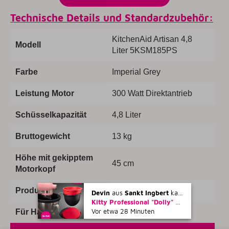
Technische Details und Standardzubehör:
KitchenAid Artisan 4,8
Modell
Liter 5KSM185PS
Farbe
Imperial Grey
Leistung Motor
300 Watt Direktantrieb
Schüsselkapazität
4,8 Liter
Bruttogewicht
13 kg
Höhe mit gekipptem
45 cm
Motorkopf
Produktabmessung
34,3 x 21,1 x 33,8 cm
Devin
aus
Sankt Ingbert
kaufte gerade
Kitty Professional "Dolly" 2er Set Profi-Schüsseleinsätze mit Deckel kompatibel mit KitchenAid 4,7 und 4,8 Liter Rührschüsseln
Vor etwa 28 Minuten
Für Haushaltsgrößen
1-4 Personen