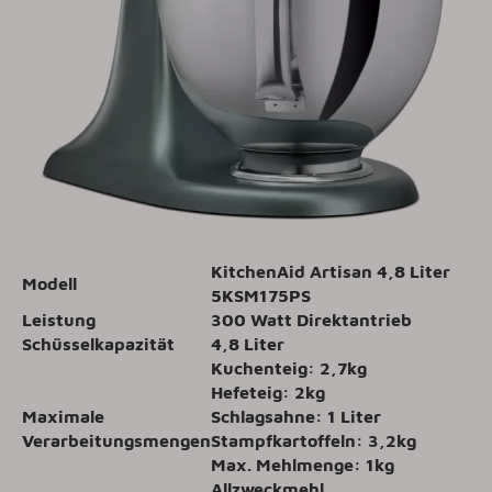
KitchenAid Artisan 4,8 Liter
Modell
5KSM175PS
Leistung
300 Watt Direktantrieb
Schüsselkapazität
4,8 Liter
Kuchenteig: 2,7kg
Hefeteig: 2kg
Maximale
Schlagsahne: 1 Liter
Verarbeitungsmengen
Stampfkartoffeln: 3,2kg
Max. Mehlmenge: 1kg
Allzweckmehl