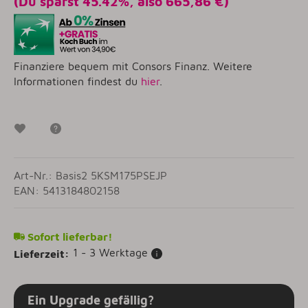
(Du sparst
45.42%
, also
665,86 €
)
Finanziere bequem mit Consors Finanz. Weitere
Informationen findest du
hier
.
Wunschzettel
Frage zum Artikel
Art-Nr.: Basis2 5KSM175PSEJP
EAN: 5413184802158
Sofort lieferbar!
1 - 3 Werktage
Lieferzeit:
Ein Upgrade gefällig?