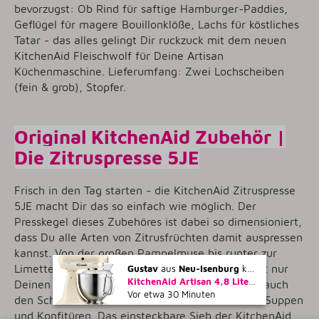
bevorzugst: Ob Rind für saftige Hamburger-Paddies,
Geflügel für magere Bouillonklöße, Lachs für köstliches
Tatar - das alles gelingt Dir ruckzuck mit dem neuen
KitchenAid Fleischwolf für Deine Artisan
Küchenmaschine. Lieferumfang: Zwei Lochscheiben
(fein & grob), Stopfer.
Original KitchenAid Zubehör |
Die Zitruspresse 5JE
Frisch in den Tag starten - die KitchenAid Zitruspresse
5JE macht Dir das so einfach wie möglich. Der
Presskegel dieses Zubehöres ist dabei so dimensioniert,
dass Du alle Arten von Zitrusfrüchten damit auspressen
kannst. Von der großen Pampelmuse bis runter zur
Limette. Damit kannst Du Dir also morgens nicht nur
Gustav
aus
Neu-Isenburg
kaufte gerade
Deinen Orangensaft frisch auspressen, sondern auch
KitchenAid Artisan 4,8 Liter Küchenmaschine Modell KSM185 - CREME
den Schuss Limettensaft zum Verfeinern Deiner Suppen
Vor etwa 30 Minuten
und Konfitüren. Das einsteckbare Sieb der KitchenAid