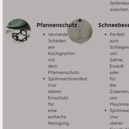
Seifenla
waschen
Pfannenschutz
Schneebes
Vermeide
Perfekt
Schäden
zum
am
Schlagen
Kochgeschirr
von
mit
Sahne,
dem
Eiweiß
Pfannenschutz.
oder
Spülmaschinenfest
für
(nur
die
oberer
Zubereit
Einschub)
von
für
Mayonnai
eine
Spülmasc
einfache
(nur
Reinigung.
oberer