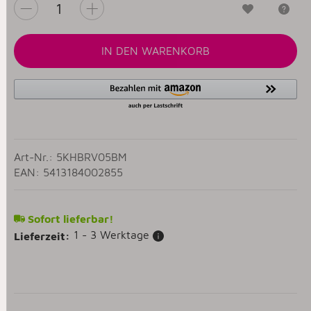
Wunschzet
Fr
IN DEN WARENKORB
Art-Nr.: 5KHBRV05BM
EAN: 5413184002855
Sofort lieferbar!
1 - 3 Werktage
Lieferzeit: