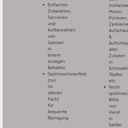
Einfaches
mühelos
Zubereiten,
Mixen,
Servieren
Pürieren,
und
Zerkleine
Aufbewahren
Aufschä
von
&
Speisen
Aufschla
in
aller
einem
Zutaten
einzigen
in
Behälter.
Schüssel
Spülmaschinenfest
Töpfen
(nur
etc.
im
Nicht
oberen
spülmasc
Fach)
Bitte
für
von
bequeme
Hand
Reinigung
in
heißer