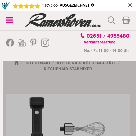
✕
5€ SICHERN! NEWSLETTER ABONNIEREN
Alle
02651 / 4955480
Kategorien
Verkaufsberatung
Mo. - Fr. 11:00 - 14:00 Uhr
KITCHENAID
KITCHENAID KÜCHENGERÄTE
KITCHENAID STABMIXER