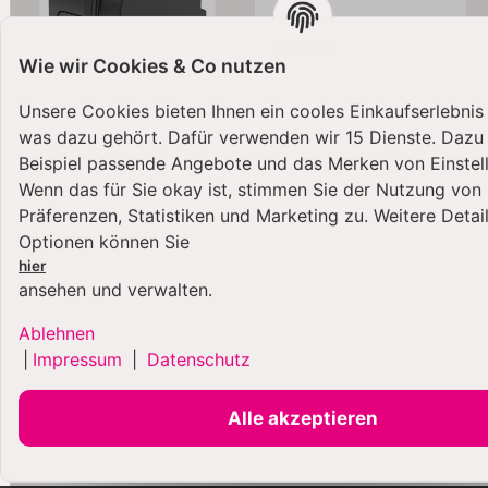
Wie wir Cookies & Co nutzen
Unsere Cookies bieten Ihnen ein cooles Einkaufserlebnis
was dazu gehört. Dafür verwenden wir 15 Dienste. Dazu
Beispiel passende Angebote und das Merken von Einstel
KitchenAid Go
2 in 1 Teigschaber
Wenn das für Sie okay ist, stimmen Sie der Nutzung von
Cordless Akku 12 V
ANTHRAZIT - Kitty
Präferenzen, Statistiken und Marketing zu. Weitere Detai
Professional
64,99 €
*
Optionen können Sie
13,99 €
*
hier
ansehen und verwalten.
Ablehnen
|
Impressum
|
Datenschutz
Alle akzeptieren