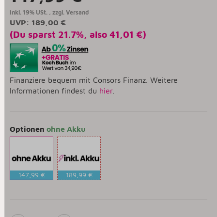
inkl. 19% USt. , zzgl.
Versand
UVP
:
189,00 €
(Du sparst
21.7%
, also
41,01 €
)
Finanziere bequem mit Consors Finanz. Weitere
Informationen findest du
hier
.
Optionen
ohne Akku
147,99 €
189,99 €
ohne
mit
Akku
Akku