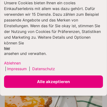
Insgesamt bietet der KitchenAid 2-Scheiben-Toaster
Unsere Cookies bieten Ihnen ein cooles
5KMT2109 eine erstklassige Toast-Erfahrung mit
Einkaufserlebnis mit allem was dazu gehört. Dafür
zahlreichen Funktionen, die dir das perfekte Toasten
verwenden wir 15 Dienste. Dazu zählen zum Beispiel
leicht machen. Entdecke die Vielseitigkeit und Qualität
passende Angebote und das Merken von
dieses Toasters und starte jeden Morgen mit
Einstellungen. Wenn das für Sie okay ist, stimmen Sie
köstlichem,
perfekt getoastetem Brot
in den Tag.
der Nutzung von Cookies für Präferenzen, Statistiken
und Marketing zu. Weitere Details und Optionen
können Sie
hier
ansehen und verwalten.
Ablehnen
|
Impressum
|
Datenschutz
Alle akzeptieren