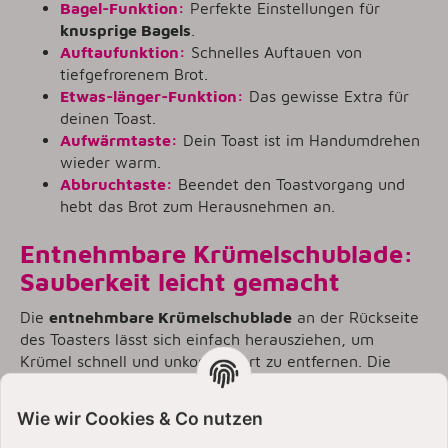
Bagel-Funktion:
Perfekte Einstellungen für
knusprige Bagels
.
Auftaufunktion:
Schnelles Auftauen von
tiefgefrorenem Brot.
Etwas-länger-Funktion:
Das gewisse Extra für
deinen Toast.
Aufwärmtaste:
Dein Toast ist im Handumdrehen
wieder warm.
Abbruchtaste:
Beendet den Toastvorgang und
hebt das Brot zum Herausnehmen an.
Entnehmbare Krümelschublade:
Sauberkeit leicht gemacht
Die
entnehmbare Krümelschublade
an der Rückseite
des Toasters lässt sich einfach herausziehen, um
Krümel schnell und unkompliziert zu entfernen. Die
Reinigung ist ein Kinderspiel, allerdings sollte die
Schublade von Hand gespült werden.
Wie wir Cookies & Co nutzen