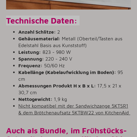
Technische Daten:
Anzahl Schlitze:
2
Gehäusematerial:
Metall (Oberteil/Tasten aus
Edelstahl Basis aus Kunststoff)
Leistung:
823 - 980 W
Spannung:
220 - 240 V
Frequenz:
50/60 Hz
Kabellänge (Kabelaufwicklung im Boden):
95
cm
Abmessungen Produkt H x B x L:
17,5 x 21 x
30,7 cm
Nettogewicht:
1,9 kg
Nicht kompatibel mit der Sandwichzange 5KTSR1
& dem Brötchenaufsatz 5KTBW22 von KitchenAid
Auch als Bundle, im Frühstücks-