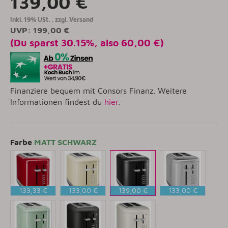
139,00 €
inkl. 19% USt. , zzgl.
Versand
UVP
:
199,00 €
(Du sparst
30.15%
, also
60,00 €
)
Finanziere bequem mit Consors Finanz. Weitere
Informationen findest du
hier
.
Farbe
MATT SCHWARZ
133,33 €
133,00 €
139,00 €
133,00 €
EMPIRE
CREME
MATT
EDELSTAHL