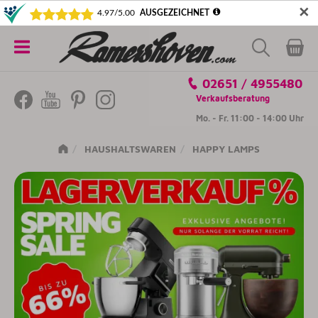
✕
5€ SICHERN! NEWSLETTER ABONNIEREN
Alle
02651 / 4955480
Kategorien
Verkaufsberatung
Mo. - Fr. 11:00 - 14:00 Uhr
HAUSHALTSWAREN
HAPPY LAMPS