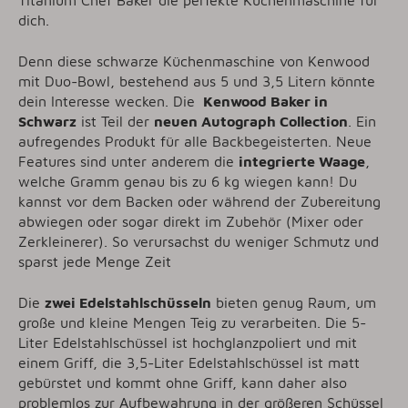
Titanium Chef Baker die perfekte Küchenmaschine für
dich.
Denn diese schwarze Küchenmaschine von Kenwood
mit Duo-Bowl, bestehend aus 5 und 3,5 Litern könnte
dein Interesse wecken. Die
Kenwood Baker in
Schwarz
ist Teil der
neuen Autograph Collection
. Ein
aufregendes Produkt für alle Backbegeisterten. Neue
Features sind unter anderem die
integrierte Waage
,
welche Gramm genau bis zu 6 kg wiegen kann! Du
kannst vor dem Backen oder während der Zubereitung
abwiegen oder sogar direkt im Zubehör (Mixer oder
Zerkleinerer). So verursachst du weniger Schmutz und
sparst jede Menge Zeit
Die
zwei Edelstahlschüsseln
bieten genug Raum, um
große und kleine Mengen Teig zu verarbeiten. Die 5-
Liter Edelstahlschüssel ist hochglanzpoliert und mit
einem Griff, die 3,5-Liter Edelstahlschüssel ist matt
gebürstet und kommt ohne Griff, kann daher also
problemlos zur Aufbewahrung in der größeren Schüssel