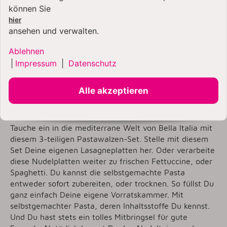
können Sie
hier
ansehen und verwalten.
Ablehnen
HIER IM SPARPAKET - MIT
|
Impressum
|
Datenschutz
EXTRA ZUBEHÖR:
Alle akzeptieren
Das 3-teilige Pastawalzen-Set
Tauche ein in die mediterrane Welt von Bella Italia mit
diesem 3-teiligen Pastawalzen-Set. Stelle mit diesem
Set Deine eigenen Lasagneplatten her. Oder verarbeite
diese Nudelplatten weiter zu frischen Fettuccine, oder
Spaghetti. Du kannst die selbstgemachte Pasta
entweder sofort zubereiten, oder trocknen. So füllst Du
ganz einfach Deine eigene Vorratskammer. Mit
selbstgemachter Pasta, deren Inhaltsstoffe Du kennst.
Und Du hast stets ein tolles Mitbringsel für gute