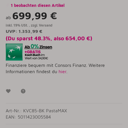
1 beobachten diesen Artikel
699,99 €
ab
inkl. 19% USt. , zzgl.
Versand
UVP
:
1.353,99 €
(Du sparst
48.3%
, also
654,00 €
)
Finanziere bequem mit Consors Finanz. Weitere
Informationen findest du
hier
.
Wunschzettel
Frage zum Artikel
Art-Nr.: KVC85-BK PastaMAX
EAN: 5011423005584