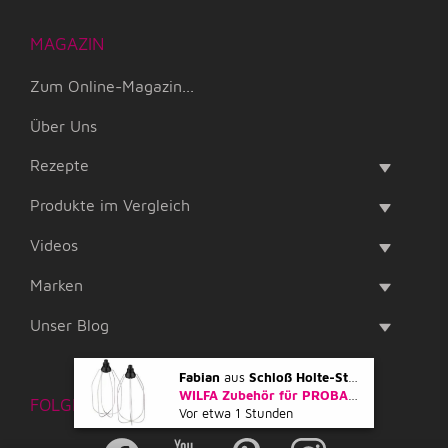
MAGAZIN
Zum Online-Magazin...
Über Uns
Rezepte
Produkte im Vergleich
Videos
Marken
Unser Blog
Fabian
aus
Schloß Holte-Stukenbrock
kauf
WILFA Zubehör für PROBAKER Küchenmaschine - Ersatz-Schneebesen
FOLGE UNS
Vor etwa 1 Stunden