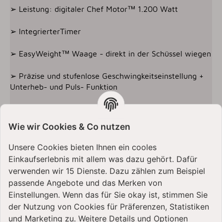
➢ Leistung: digitaler Chef Motor™ 1.200 Watt
➢ IntegrierterTimer
➢ EasyWeight™ Waage - direkt in der Schüssel wiegen
➢ Präzise und stufenlose Geschwingkeitseinstellung +
Unterheb- und Puls- Funktion
➢ Kenwood World App
Wie wir Cookies & Co nutzen
➢ LightLift™- Rührarm - einfaches Hinzufügen von
Zutaten und einfach Bedienung
Unsere Cookies bieten Ihnen ein cooles
Einkaufserlebnis mit allem was dazu gehört. Dafür
➢ Produktabmessungen (BxTxH): 39,5 x 22,5 x 31,5
verwenden wir 15 Dienste. Dazu zählen zum Beispiel
cm
passende Angebote und das Merken von
Einstellungen. Wenn das für Sie okay ist, stimmen Sie
der Nutzung von Cookies für Präferenzen, Statistiken
und Marketing zu. Weitere Details und Optionen