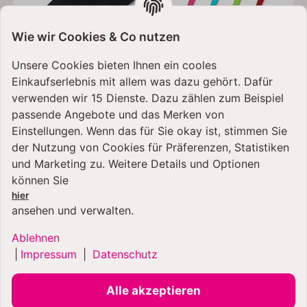
Wie wir Cookies & Co nutzen
Unsere Cookies bieten Ihnen ein cooles
Einkaufserlebnis mit allem was dazu gehört. Dafür
Kenny Professional 2 in 1 Teigschaber mit Kniff
verwenden wir 15 Dienste. Dazu zählen zum Beispiel
passende Angebote und das Merken von
Einstellungen. Wenn das für Sie okay ist, stimmen Sie
13,99 €
*
der Nutzung von Cookies für Präferenzen, Statistiken
und Marketing zu. Weitere Details und Optionen
können Sie
hier
ansehen und verwalten.
KUNDEN KAUFTEN DAZU
Ablehnen
FOLGENDE ARTIKEL:
|
Impressum
|
Datenschutz
Alle akzeptieren