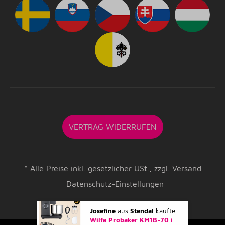
VERTRAG WIDERRUFEN
*
Alle Preise inkl. gesetzlicher USt., zzgl.
Versand
Datenschutz-Einstellungen
Josefine
aus
Stendal
kaufte gerade
Wilfa Probaker KM1B-70 im Spar-Set 'Marcel Paa' mit Teigbox inkl. Deckel und passendem Teigschaber sowie Teigkarte & Marcel Paa Grußkarte - Schwarz