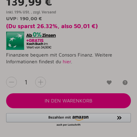
139,99 €
inkl. 19% USt. , zzgl.
Versand
UVP
:
190,00 €
(Du sparst
26.32%
, also
50,01 €
)
Finanziere bequem mit Consors Finanz. Weitere
Informationen findest du
hier
.
Wunschzet
Fr
IN DEN WARENKORB