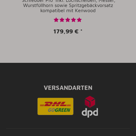
'Schredder Pro' inkl. Lochscheiben, Messer,
Wurstfüllhorn sowie Spritzgebäckvorsatz
kompatibel mit Kenwood
179,99 €
*
VERSANDARTEN