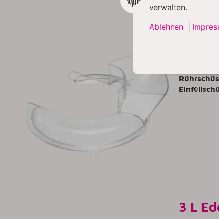
verwalten.
Ablehnen
|
Impres
Spritz
Dieser häl
erleichtert
Rührschüs
Einfüllsch
3 L Ed