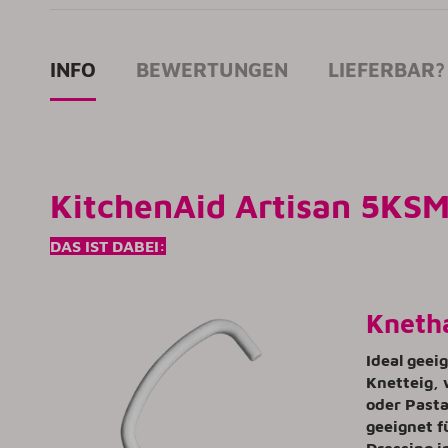
INFO
BEWERTUNGEN
LIEFERBAR?
KitchenAid Artisan 5KSM
DAS IST DABEI:
Kneth
Ideal geei
Knetteig, 
oder Pasta
geeignet f
Dressing i