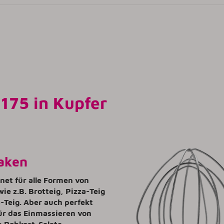
175 in Kupfer
aken
gnet für alle Formen von
wie z.B. Brotteig, Pizza-Teig
-Teig. Aber auch perfekt
ür das Einmassieren von
n Rohkost-Salate.