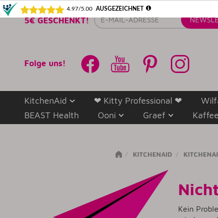
E-
5€ GESCHENKT!
NEWSLE
Mail-
Adresse
Folge uns!
KitchenAid
❤ Kitty Professional ❤
Wilf
BEAST Health
Ooni
Graef
Kaffe
KITCHENAID
KITCHENA
Nicht
Kein Probl