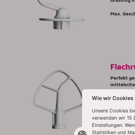
Max. Gesc
Flachr
Perfekt ge
mittelschw
Z.B. für M
Wie wir Cookies
Auch zur K
oder zum 
Unsere Cookies bie
geeignet.
verwenden wir 15 
Max. Gesc
Einstellungen. Wen
Statistiken und Ma