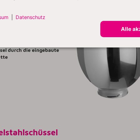
sum
|
Datenschutz
schutz
Alle ak
t die Küche sauber und
 das Einfüllen in die
sel durch die eingebaute
ütte
elstahlschüssel