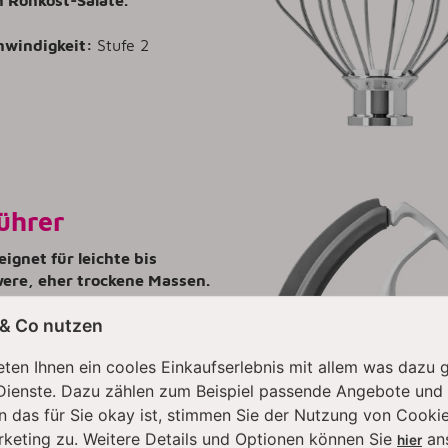
hwindigkeit:
Stufe 2
ührer
eignet für leichte bis
ere, eher trockene Massen.
ürbeteig und Butterstreusel.
 & Co nutzen
artoffelpüree-Herstellung,
vermischen von Hackfleisch
ten Ihnen ein cooles Einkaufserlebnis mit allem was dazu 
Dienste. Dazu zählen zum Beispiel passende Angebote und
hwindigkeit:
Stufe 4-6
n das für Sie okay ist, stimmen Sie der Nutzung von Cookie
rketing zu. Weitere Details und Optionen können Sie
an
hier