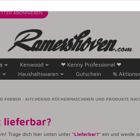
TTER
ABONNIEREN
a
Kenwood
❤ Kenny Professional ❤
e
Haushaltswaren
Gutschein
% Aktions
ID FARBEN - KITCHENAID KÜCHENMASCHINEN UND PRODUKTE NAC
 lieferbar?
em! Trage dich hier unten unter
"Lieferbar?"
ein und werde so