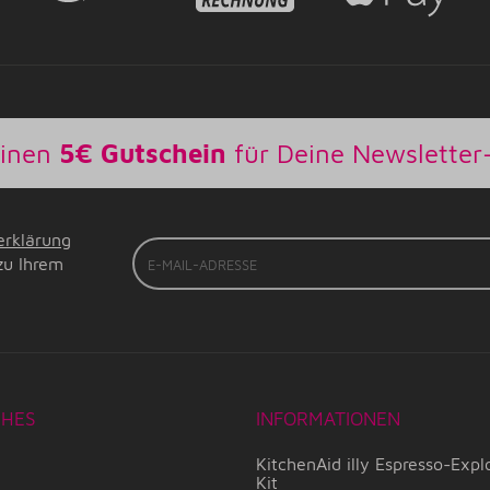
einen
5€ Gutschein
für Deine Newslette
erklärung
E-
zu Ihrem
Mail-
Adresse
CHES
INFORMATIONEN
KitchenAid illy Espresso-Expl
Kit