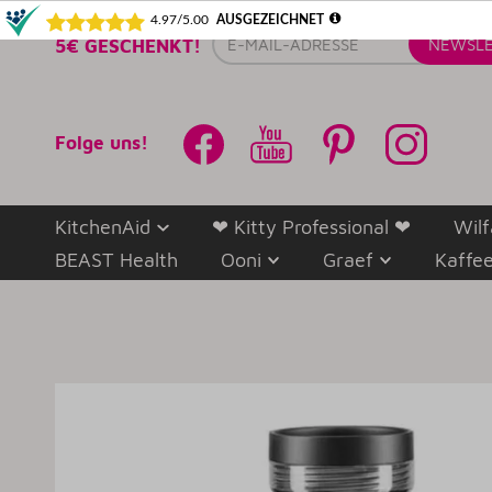
E-
5€ GESCHENKT!
NEWSLE
Mail-
Adresse
Folge uns!
KitchenAid
❤ Kitty Professional ❤
Wilf
BEAST Health
Ooni
Graef
Kaffe