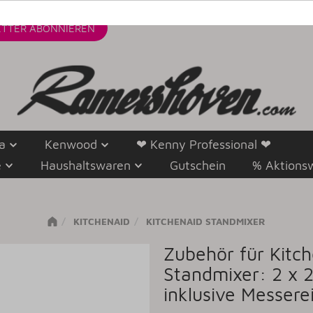
TTER
ABONNIEREN
a
Kenwood
❤ Kenny Professional ❤
e
Haushaltswaren
Gutschein
% Aktions
KITCHENAID
KITCHENAID STANDMIXER
Zubehör für Kitc
Standmixer: 2 x 
inklusive Messer