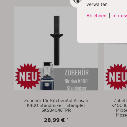
verwalten.
Ablehnen
|
Impres
Zubehör für KitchenAid Artisan
Zubehö
K400 Standmixer: Stampfer
K400 &
5KSB4048TPR
Mixbe
Mess
28,99 €
*