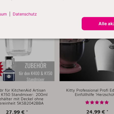
BESTSELLER
sum
|
Datenschutz
Alle ak
r für KitchenAid Artisan
Kitty Professional Profi E
 K150 Standmixer: 200ml
Einfüllhilfe 'Herzschü
hälter mit Deckel ohne
ereinheit 5KSB2042BBA
24,99 €
*
27,99 €
*