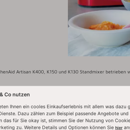
tchenAid Artisan K400, K150 und K130 Standmixer betrieben 
 sind nicht Bestandteil dieses Angebotes.
 & Co nutzen
ten Ihnen ein cooles Einkaufserlebnis mit allem was dazu 
Dienste. Dazu zählen zum Beispiel passende Angebote und
n das für Sie okay ist, stimmen Sie der Nutzung von Cookie
EN KAUFTEN DAZU FOLGENDE ART
rketing zu. Weitere Details und Optionen können Sie
an
hier