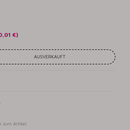
0,01 €
)
AUSVERKAUFT
r
e zum Artikel