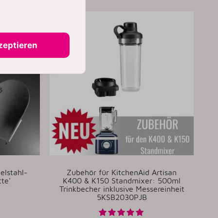
zeptieren
delstahl-
Zubehör für KitchenAid Artisan
tte'
K400 & K150 Standmixer: 500ml
Trinkbecher inklusive Messereinheit
5KSB2030PJB