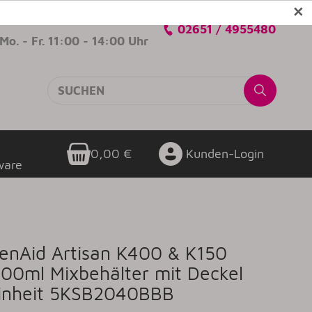
✕
Verkaufsberatung
02651 / 4955480
Mo. - Fr. 11:00 - 14:00 Uhr
0,00 €
Kunden-Login
ware
henAid Artisan K400 & K150
200ml Mixbehälter mit Deckel
einheit 5KSB2040BBB