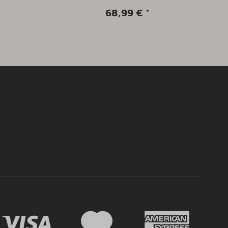
68,99 €
*