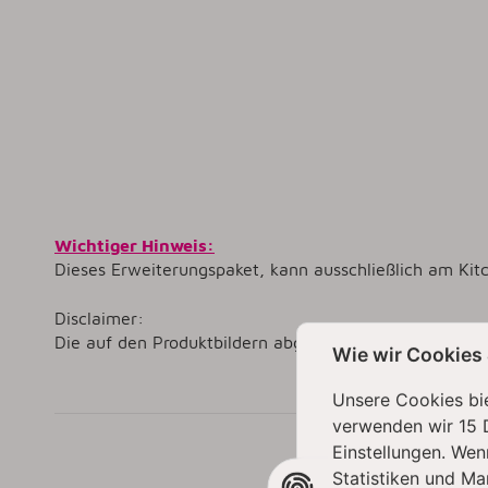
Wichtiger Hinweis:
Dieses Erweiterungspaket, kann ausschließlich am Ki
Disclaimer:
Die auf den Produktbildern abgebildeten K400 Blender
Wie wir Cookies
Unsere Cookies bie
verwenden wir 15 
Einstellungen. Wen
KUND
Statistiken und Ma