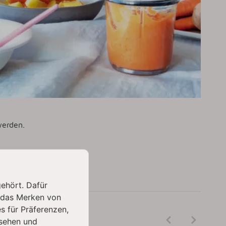
werden.
gehört. Dafür
 das Merken von
s für Präferenzen,
IKEL:
sehen und