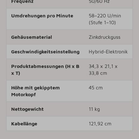
Frequenz
50/60 Hz
Umdrehungen pro Minute
58–220 U/min
(Stufe 1–10)
Gehäusematerial
Zinkdruckguss
Geschwindigkeitseinstellung
Hybrid-Elektronik
Produktabmessungen (H x B
34,3 x 21,1 x
x T)
33,8 cm
Höhe mit gekipptem
45 cm
Motorkopf
Nettogewicht
11 kg
Kabellänge
121,92 cm