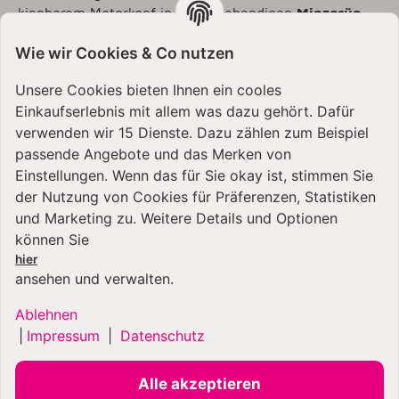
kippbarem Motorkopf in einem lebendigen
Minzgrün
bringt frische Energie in jede Küche. Mit einem
satinierten Finish fügt sie sich harmonisch in jedes
Wie wir Cookies & Co nutzen
Zuhause ein und schafft eine
frische Atmosphäre
.
Unsere Cookies bieten Ihnen ein cooles
Einkaufserlebnis mit allem was dazu gehört. Dafür
Die
Maschine
ist zudem mit über
15 Zubehörteilen
erweiterbar, die sich unkompliziert und sicher an der
verwenden wir 15 Dienste. Dazu zählen zum Beispiel
praktischen Zubehörnabe anbringen lassen. Ob Nudeln
passende Angebote und das Merken von
herstellen, Gemüse schneiden oder Getreide mahlen –
Einstellungen. Wenn das für Sie okay ist, stimmen Sie
die Artisan Küchenmaschine verwandelt sich so im
der Nutzung von Cookies für Präferenzen, Statistiken
Handumdrehen in einen vielseitigen Alleskönner und
und Marketing zu. Weitere Details und Optionen
erleichtert zahlreiche Arbeitsschritte in der Küche.
können Sie
hier
ansehen und verwalten.
Ablehnen
|
Impressum
|
Datenschutz
Alle akzeptieren