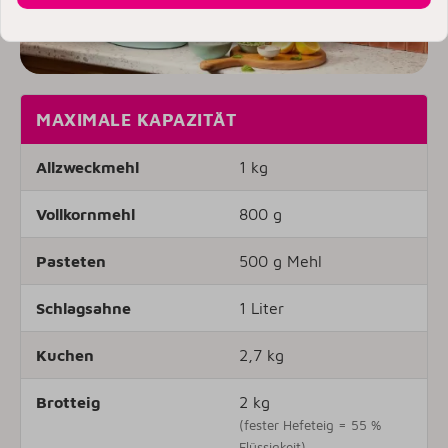
MAXIMALE KAPAZITÄT
Allzweckmehl
1 kg
Vollkornmehl
800 g
Pasteten
500 g Mehl
Schlagsahne
1 Liter
Kuchen
2,7 kg
Brotteig
2 kg
(fester Hefeteig = 55 %
Flüssigkeit)