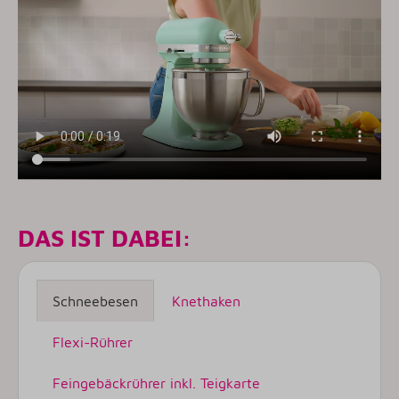
DAS IST DABEI:
Schneebesen
Knethaken
Flexi-Rührer
Feingebäckrührer inkl. Teigkarte