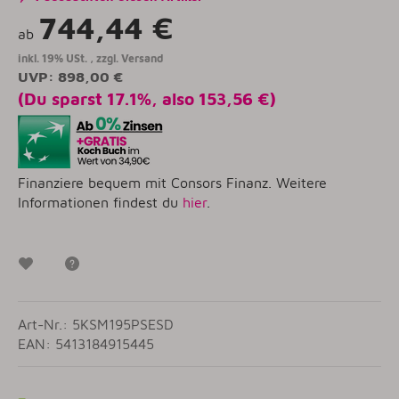
744,44 €
ab
inkl. 19% USt. , zzgl.
Versand
UVP
:
898,00 €
(Du sparst
17.1%
, also
153,56 €
)
Finanziere bequem mit Consors Finanz. Weitere
Informationen findest du
hier
.
Wunschzettel
Frage zum Artikel
Art-Nr.: 5KSM195PSESD
EAN: 5413184915445