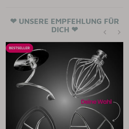
❤
UNSERE EMPFEHLUNG FÜR
DICH
❤
BESTSELLER