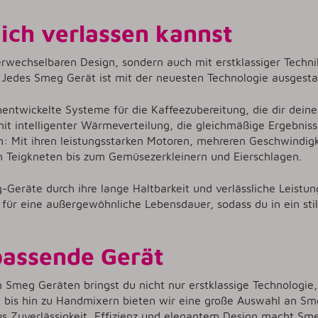
dich verlassen kannst
wechselbaren Design, sondern auch mit erstklassiger Techni
 Jedes Smeg Gerät ist mit der neuesten Technologie ausgestat
entwickelte Systeme für die Kaffeezubereitung, die dir dein
intelligenter Wärmeverteilung, die gleichmäßige Ergebnisse g
n: Mit ihren leistungsstarken Motoren, mehreren Geschwindig
m Teigkneten bis zum Gemüsezerkleinern und Eierschlagen.
räte durch ihre lange Haltbarkeit und verlässliche Leistung,
für eine außergewöhnliche Lebensdauer, sodass du in ein stil
passende Gerät
meg Geräten bringst du nicht nur erstklassige Technologie, 
bis hin zu Handmixern bieten wir eine große Auswahl an Sme
aus Zuverlässigkeit, Effizienz und elegantem Design macht Sm