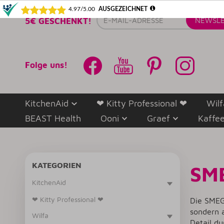
E-
5€ GESCHENKT!
NEWSLE
Mail-
Adresse
Folge uns!
KitchenAid
❤ Kitty Professional ❤
Wilf
BEAST Health
Ooni
Graef
Kaffe
KATEGORIEN
SM
KitchenAid
❤ Kitty Professional ❤
Die SMEG
sondern a
Wilfa
Detail du