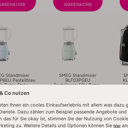
WARENKORB
WARENKORB
G Standmixer
SMEG Standmixer
S
PBEU Pastellblau
BLF03PGEU
KL
's Retro-Style
Pastellgrün 50's Retro-
Fa
Style
Sc
 & Co nutzen
179,88 €
*
179,88 €
*
ten Ihnen ein cooles Einkaufserlebnis mit allem was dazu 
Dienste. Dazu zählen zum Beispiel passende Angebote und
tikel verfügbar
Artikel verfügbar
n das für Sie okay ist, stimmen Sie der Nutzung von Cookie
eit: 1 - 3 Werktage
Lieferzeit: 1 - 3 Werktage
Lief
rketing zu. Weitere Details und Optionen können Sie
an
hier