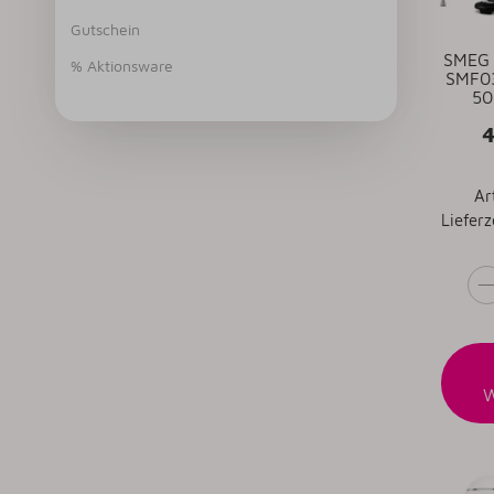
Gutschein
SMEG 
% Aktionsware
SMF03
50
Ar
Lieferz