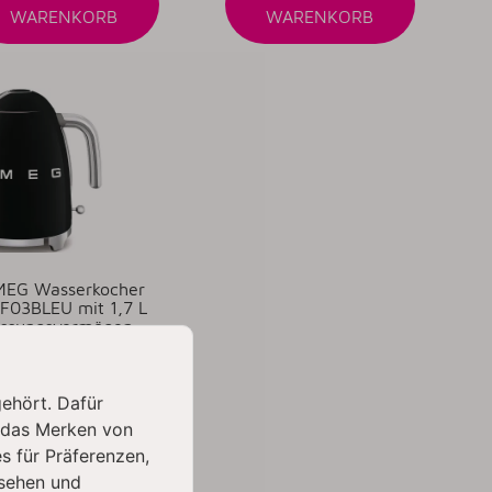
WARENKORB
WARENKORB
MEG Wasserkocher
F03BLEU mit 1,7 L
ssungsvermögen -
hwarz 50's Retro-
Style
139,88 €
*
gehört. Dafür
 das Merken von
Artikel verfügbar
s für Präferenzen,
erzeit: 1 - 3 Werktage
sehen und