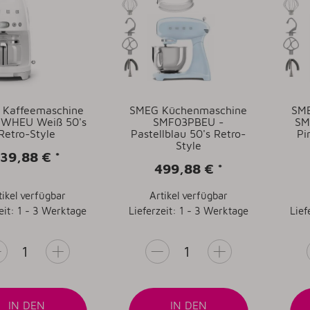
Kaffeemaschine
SMEG Küchenmaschine
SME
WHEU Weiß 50's
SMF03PBEU -
SM
Retro-Style
Pastellblau 50's Retro-
Pi
Style
139,88 €
*
499,88 €
*
tikel verfügbar
Artikel verfügbar
eit: 1 - 3 Werktage
Lieferzeit: 1 - 3 Werktage
Lief
IN DEN
IN DEN