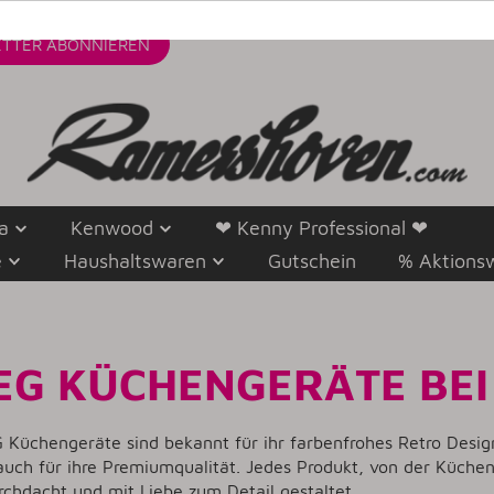
TTER
ABONNIEREN
a
Kenwood
❤ Kenny Professional ❤
e
Haushaltswaren
Gutschein
% Aktions
EG KÜCHENGERÄTE BE
 Küchengeräte sind bekannt für ihr farbenfrohes Retro Desig
uch für ihre Premiumqualität. Jedes Produkt, von der Küchenma
rchdacht und mit Liebe zum Detail gestaltet.