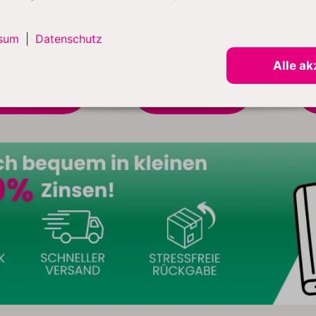
sum
|
Datenschutz
Alle ak
IN DEN
IN DEN
WARENKORB
WARENKORB