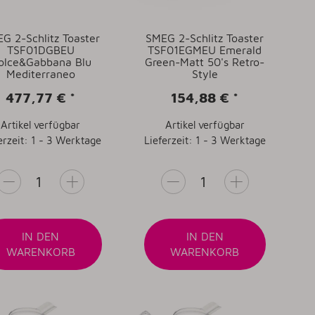
G 2-Schlitz Toaster
SMEG 2-Schlitz Toaster
TSF01DGBEU
TSF01EGMEU Emerald
olce&Gabbana Blu
Green-Matt 50's Retro-
Mediterraneo
Style
477,77 €
*
154,88 €
*
Artikel verfügbar
Artikel verfügbar
erzeit: 1 - 3 Werktage
Lieferzeit: 1 - 3 Werktage
IN DEN
IN DEN
WARENKORB
WARENKORB