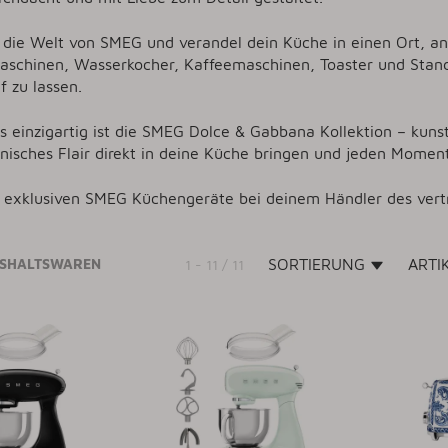
die Welt von SMEG und verandel dein Küche in einen Ort, an 
schinen, Wasserkocher, Kaffeemaschinen, Toaster und Standm
uf zu lassen.
 einzigartig ist die SMEG Dolce & Gabbana Kollektion – kuns
ienisches Flair direkt in deine Küche bringen und jeden Mome
e exklusiven SMEG Küchengeräte bei deinem Händler des ve
SHALTSWAREN
SORTIERUNG
ARTI
1 - 11 / 11