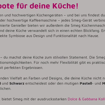
ote für deine Küche!
len und hochwertigen Küchengeräten – und bei uns findest du
 oder hochwertige Kaffeemaschine – jedes Smeg-Gerät verbi
ionierte Genießer bieten wir außerdem die Smeg Küchenmasc
nd deine Küche verwandelt sich in einen echten Blickfang. 
rfekte Symbiose aus Design und Funktionalität nach Hause.
 – du machst deine Küche zum stilvollen Statement. Die Sme
onsmöglichkeiten. Für noch mehr Flexibilität gibt es praktis
t perfekten Ergebnissen.
den Vielfalt an Farben und Designs, die deine Küche nicht nu
ß
und
Schwarz
entscheidest oder den mutigen
Pastell
- und
M
klichen.
, bietet Smeg mit der ausdrucksstarken
Dolce & Gabbana Koll