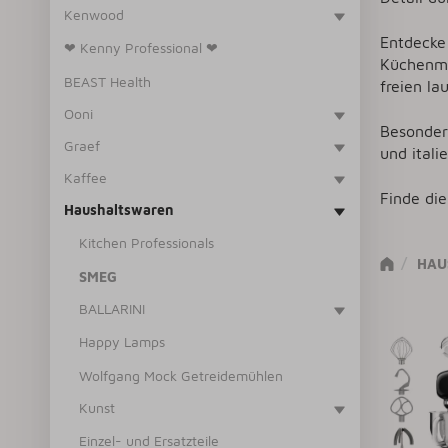
Kenwood
Entdecke 
❤ Kenny Professional ❤
Küchenma
BEAST Health
freien la
Ooni
Besonders
Graef
und ital
Kaffee
Finde di
Haushaltswaren
Kitchen Professionals
HAU
SMEG
BALLARINI
Happy Lamps
Wolfgang Mock Getreidemühlen
Kunst
Einzel- und Ersatzteile