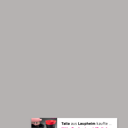
Talia
aus
Laupheim
kaufte gerade