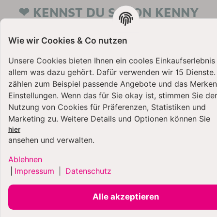
❤ KENNST DU SCHON KENNY
PROFESSIONAL?
Wie wir Cookies & Co nutzen
BESTSELLER
BESTSELLER
Unsere Cookies bieten Ihnen ein cooles Einkaufserlebnis
allem was dazu gehört. Dafür verwenden wir 15 Dienste
zählen zum Beispiel passende Angebote und das Merken
Einstellungen. Wenn das für Sie okay ist, stimmen Sie de
Nutzung von Cookies für Präferenzen, Statistiken und
Marketing zu. Weitere Details und Optionen können Sie
hier
ansehen und verwalten.
Kenny Professional 2
Kenny Professional
Ablehnen
in 1 Teigschaber mit
Profi-
|
Impressum
|
Datenschutz
Kniff
Frischhaltedeckel
'Überzieher'
kompatibel mit
Alle akzeptieren
Kenwood Chef XL
13,99 €
*
Modelle Aquamarin