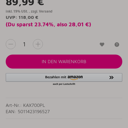
89,99 €
inkl. 19% USt. , zzgl.
Versand
UVP
:
118,00 €
(Du sparst
23.74%
, also
28,01 €
)
Wunschzet
Fr
IN DEN WARENKORB
Art-Nr.: KAX700PL
EAN: 5011423196527