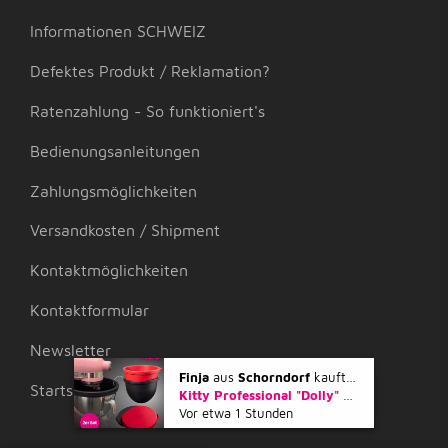
Informationen SCHWEIZ
Defektes Produkt / Reklamation?
Ratenzahlung - So funktioniert's
Bedienungsanleitungen
Zahlungsmöglichkeiten
Versandkosten / Shipment
Kontaktmöglichkeiten
Kontaktformular
Newsletter
Finja
aus
Schorndorf
kaufte gerade
Startseite
Kitty Professional "Dolly" 2er Set Profi-Schüsseleinsätze mit Deckel kompatibel mit KitchenAid 4,7 und 4,8 Liter Rührschüsseln
Vor etwa 1 Stunden