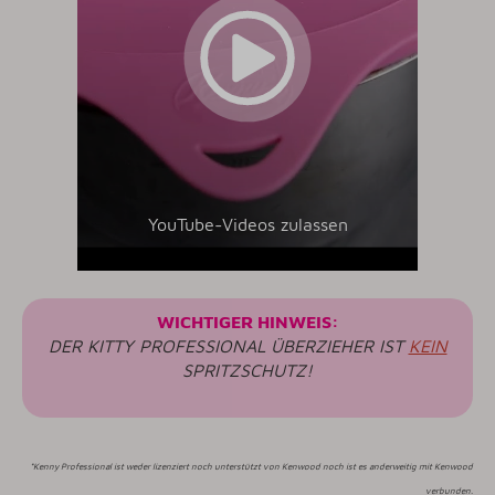
YouTube-Videos zulassen
WICHTIGER HINWEIS:
DER KITTY PROFESSIONAL ÜBERZIEHER IST
KEIN
SPRITZSCHUT
Z!
*Kenny Professional ist weder lizenziert noch unterstützt von Kenwood noch ist es anderweitig mit Kenwood
verbunden.