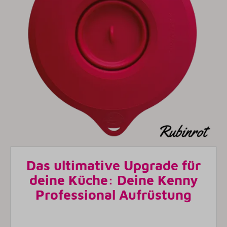
Das ultimative Upgrade für
deine Küche: Deine Kenny
Professional Aufrüstung