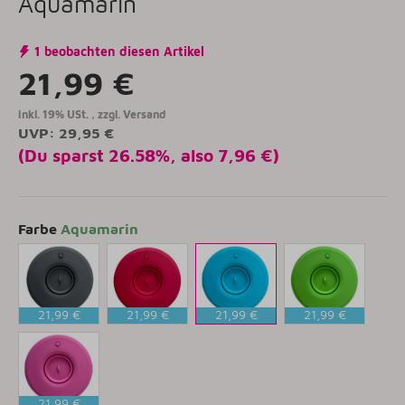
Aquamarin
1 beobachten diesen Artikel
21,99 €
inkl. 19% USt. , zzgl.
Versand
UVP
:
29,95 €
(Du sparst
26.58%
, also
7,96 €
)
Farbe
Aquamarin
21,99 €
21,99 €
21,99 €
21,99 €
Anthrazit
Rubinrot
Aquamarin
Limette
21,99 €