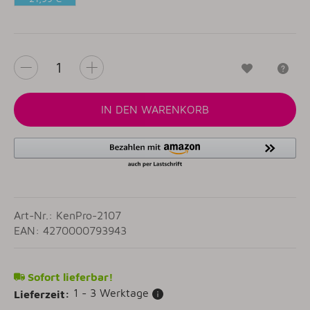
Pink
Wunschzet
Fr
IN DEN WARENKORB
Art-Nr.: KenPro-2107
EAN: 4270000793943
Sofort lieferbar!
1 - 3 Werktage
Lieferzeit: