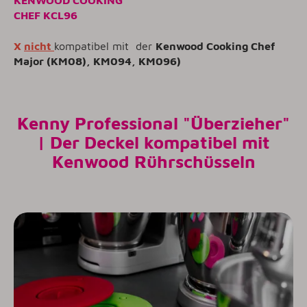
CHEF KCL96
X
nicht
kompatibel mit der
Kenwood Cooking Chef
Major (KM08), KM094, KM096)
Kenny Professional "Überzieher"
| Der Deckel kompatibel mit
Kenwood Rührschüsseln