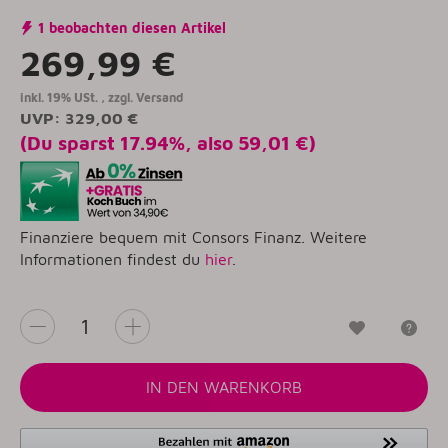
1 beobachten diesen Artikel
269,99 €
inkl. 19% USt. , zzgl.
Versand
UVP
:
329,00 €
(Du sparst
17.94%
, also
59,01 €
)
Finanziere bequem mit Consors Finanz. Weitere
Informationen findest du
hier
.
Wunschzet
Fr
IN DEN WARENKORB