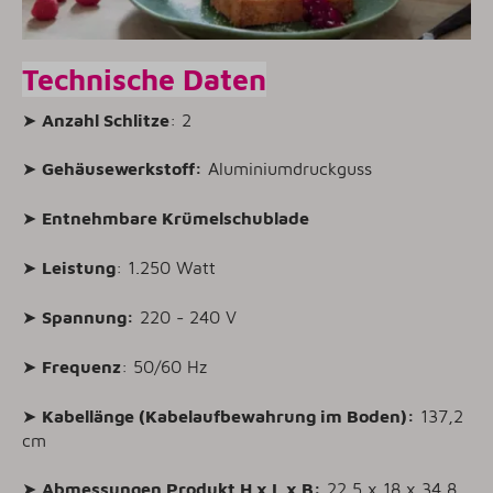
Technische Daten
➤
Anzahl Schlitze
: 2
➤
Gehäusewerkstoff:
Aluminiumdruckguss
➤
Entnehmbare Krümelschublade
➤
Leistung
: 1.250 Watt
➤
Spannung:
220 - 240 V
➤
Frequenz
: 50/60 Hz
➤
Kabellänge (Kabelaufbewahrung im Boden):
137,2
cm
➤
Abmessungen Produkt H x L x B:
22,5 x 18 x 34,8