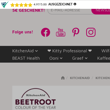
E-
5€ GESCHENKT!
NEWSLE
Mail-
Adresse
Folge uns!
KitchenAid
❤ Kitty Professional ❤
Wilf
BEAST Health
Ooni
Graef
Kaffe
KITCHENAID
KITCHEN