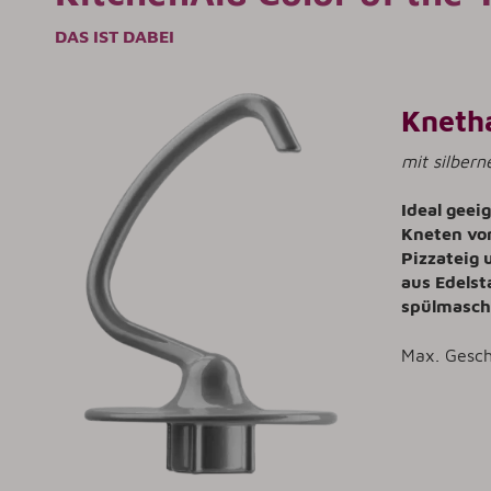
DAS IST DABEI
Kneth
mit silbern
Ideal gee
Kneten von
Pizzateig 
aus Edelst
spülmasch
Max. Gesch