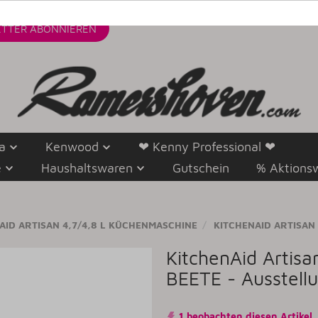
TTER
ABONNIEREN
a
Kenwood
❤ Kenny Professional ❤
e
Haushaltswaren
Gutschein
% Aktions
AID ARTISAN 4,7/4,8 L KÜCHENMASCHINE
KITCHENAID ARTISAN 4
KitchenAid Artis
BEETE - Ausstell
1 beobachten diesen Artikel