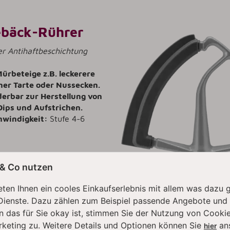
ebäck-Rührer
er Antihaftbeschichtung
Mürbeteige z.B. leckerere
ner Tarte oder Nussecken.
erbar zur Herstellung von
ips und Aufstrichen.
hwindigkeit:
Stufe 4-6
 & Co nutzen
ten Ihnen ein cooles Einkaufserlebnis mit allem was dazu 
Dienste. Dazu zählen zum Beispiel passende Angebote und
n das für Sie okay ist, stimmen Sie der Nutzung von Cookie
chüssel
rketing zu. Weitere Details und Optionen können Sie
an
hier