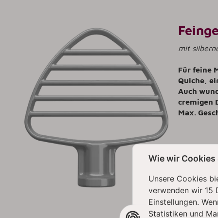
Feing
mit silbern
Für feine 
Quiche, ei
Auch wund
cremigen D
Max. Gesc
Wie wir Cookies
Unsere Cookies bie
verwenden wir 15 
Einstellungen. Wen
Rührs
Statistiken und Ma