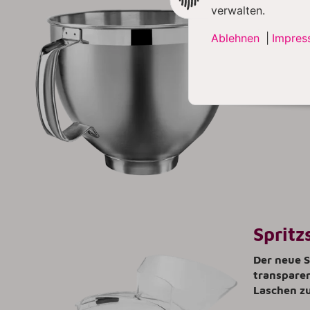
verwalten.
4,7 Liter 
gebürstete
Ablehnen
|
Impres
Rand und 
Spritz
Der neue S
transpare
Laschen z