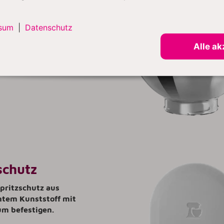
Rührschüssel aus
m Edelstahl mit poliertem
sum
|
Datenschutz
ergonomischem Griff.
Alle ak
schutz
pritzschutz aus
ntem Kunststoff mit
um befestigen.