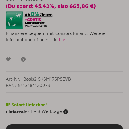
(Du sparst
45.42%
, also
665,86 €
)
Finanziere bequem mit Consors Finanz. Weitere
Informationen findest du
hier
.
Wunschzettel
Frage zum Artikel
Art-Nr.: Basis2 5KSM175PSEVB
EAN: 5413184120979
Sofort lieferbar!
1 - 3 Werktage
Lieferzeit: