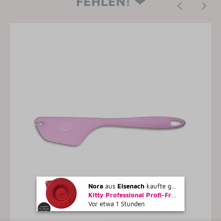
FEHLEN! ❤
Nora
aus
Eisenach
kaufte gerade
Kitty Professional Profi-Frischhaltedeckel 'Überzieher' RUBINROT kompatibel mit KitchenAid 6,6 und 6,9 Liter Küchenmaschine
Vor etwa 1 Stunden