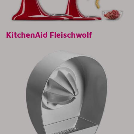
KitchenAid Fleischwolf