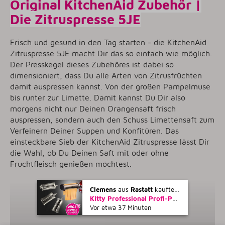
Original KitchenAid Zubehör |
Die Zitruspresse 5JE
Frisch und gesund in den Tag starten - die KitchenAid
Zitruspresse 5JE macht Dir das so einfach wie möglich.
Der Presskegel dieses Zubehöres ist dabei so
dimensioniert, dass Du alle Arten von Zitrusfrüchten
damit auspressen kannst. Von der großen Pampelmuse
bis runter zur Limette. Damit kannst Du Dir also
morgens nicht nur Deinen Orangensaft frisch
auspressen, sondern auch den Schuss Limettensaft zum
Verfeinern Deiner Suppen und Konfitüren. Das
einsteckbare Sieb der KitchenAid Zitruspresse lässt Dir
die Wahl, ob Du Deinen Saft mit oder ohne
Fruchtfleisch genießen möchtest.
Clemens
aus
Rastatt
kaufte gerade
Kitty Professional Profi-Pastawalzen-Set "Mamma Mia" kompatibel mit KitchenAid Küchenmaschinen - 2. Wahl
Vor etwa 37 Minuten