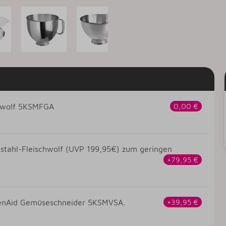
chwolf 5KSMFGA
0,00 €
elstahl-Fleischwolf (UVP 199,95€) zum geringen
+79,95 €
chenAid Gemüseschneider 5KSMVSA.
+39,95 €