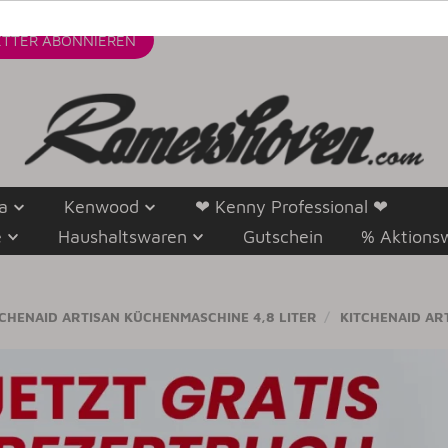
TTER
ABONNIEREN
a
Kenwood
❤ Kenny Professional ❤
e
Haushaltswaren
Gutschein
% Aktions
ITCHENAID ARTISAN KÜCHENMASCHINE 4,8 LITER
KITCHENAID ART