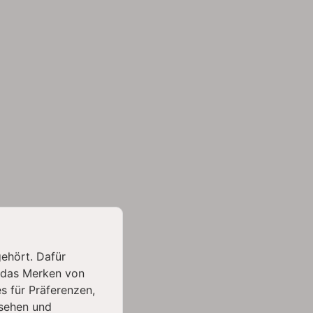
gehört. Dafür
 das Merken von
s für Präferenzen,
sehen und