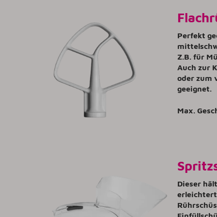
Flachr
Perfekt ge
mittelschw
Z.B. für M
Auch zur K
oder zum 
geeignet.
Max. Gesc
Spritz
Dieser häl
erleichtert
Rührschüs
Einfüllsch