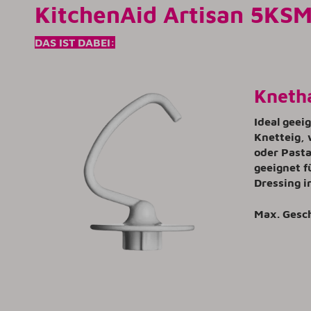
KitchenAid Artisan 5KSM
DAS IST DABEI:
Kneth
Ideal geei
Knetteig, 
oder Pasta
geeignet f
Dressing i
Max. Gesc