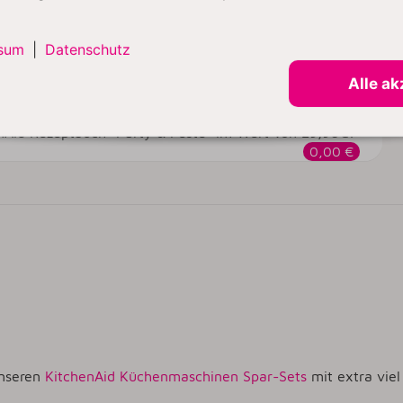
0,00 €
sum
|
Datenschutz
r Vorrat reicht
Alle ak
enAid Rezeptbuch "Party & Feste" im Wert von 29,90€!
0,00 €
unseren
KitchenAid Küchenmaschinen Spar-Sets
mit extra vie