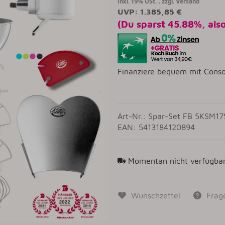
inkl. 19% USt. , zzgl.
Versand
UVP
:
1.385,85 €
(Du sparst
45.88%
, als
Finanziere bequem mit Conso
Art-Nr.: Spar-Set FB 5KSM1
EAN: 5413184120894
Momentan nicht verfügba
Wunschzettel
Frag