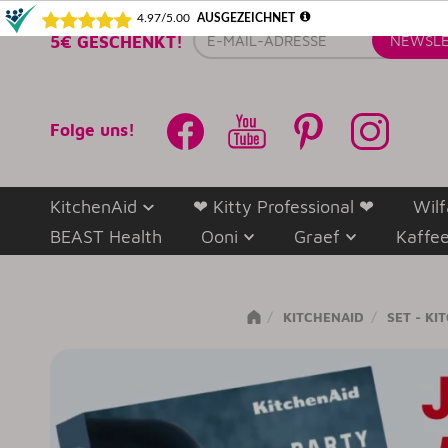
E-
5€ GESCHENKT!
NEWSLE
Mail-
Adresse
Folge uns!
KitchenAid
❤ Kitty Professional ❤
Wilf
BEAST Health
Ooni
Graef
Kaffe
KITCHENAID
SET - K