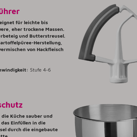
ührer
eignet für leichte bis
ere, eher trockene Massen.
ürbeteig und Butterstreusel.
artoffelpüree-Herstellung,
vermischen von Hackfleisch
hwindigkeit:
Stufe 4-6
schutz
t die Küche sauber und
 das Einfüllen in die
sel durch die eingebaute
ütte