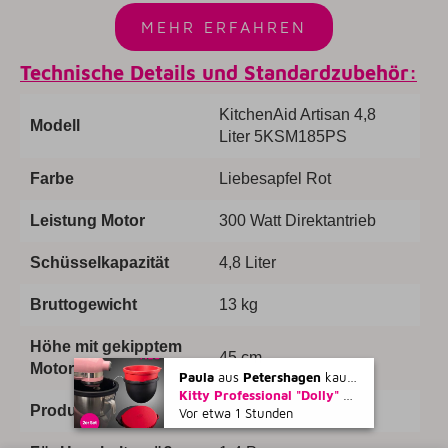
MEHR ERFAHREN
Technische Details und Standardzubehör:
KitchenAid Artisan 4,8
Modell
Liter 5KSM185PS
Farbe
Liebesapfel Rot
Leistung Motor
300 Watt Direktantrieb
Schüsselkapazität
4,8 Liter
Bruttogewicht
13 kg
Höhe mit gekipptem
45 cm
Motorkopf
Paula
aus
Petershagen
kaufte gerade
Kitty Professional "Dolly" 2er Set Profi-Schüsseleinsätze mit Deckel kompatibel mit KitchenAid 4,7 und 4,8 Liter Rührschüsseln
Produktabmessung
34,3 x 21,1 x 33,8 cm
Vor etwa 1 Stunden