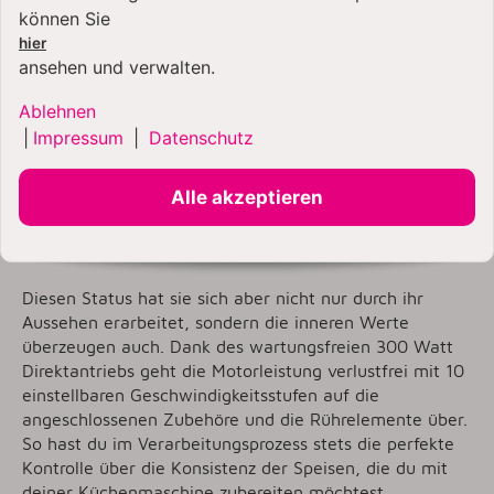
Die Artisan 4,8 Liter
können Sie
Küchenmaschine
hier
ansehen und verwalten.
Hier ist das neue Modell 5KSM185 der Stilikone von
KitchenAid: Die wunderschöne Artisan 4,8 Liter
Ablehnen
Küchenmaschine mit gebürsteter Edelstahl-
|
Impressum
|
Datenschutz
Rührschüssel und spülmaschinenfesten Rührelementen
aus Edelstahl. Eine KitchenAid Artisan ist nicht nur die
Alle akzeptieren
meistverkaufte Küchenmaschine auf unserem
Planeten, sondern mit ihrem mehrfach prämierten
Design ein echter Klassiker.
Diesen Status hat sie sich aber nicht nur durch ihr
Aussehen erarbeitet, sondern die inneren Werte
überzeugen auch. Dank des wartungsfreien 300 Watt
Direktantriebs geht die Motorleistung verlustfrei mit 10
einstellbaren Geschwindigkeitsstufen auf die
angeschlossenen Zubehöre und die Rührelemente über.
So hast du im Verarbeitungsprozess stets die perfekte
Kontrolle über die Konsistenz der Speisen, die du mit
deiner Küchenmaschine zubereiten möchtest.