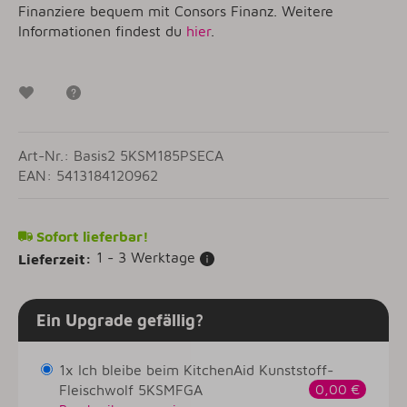
Finanziere bequem mit Consors Finanz. Weitere
Informationen findest du
hier
.
Wunschzettel
Frage zum Artikel
Art-Nr.: Basis2 5KSM185PSECA
EAN: 5413184120962
Sofort lieferbar!
1 - 3 Werktage
Lieferzeit:
Ein Upgrade gefällig?
1x Ich bleibe beim KitchenAid Kunststoff-
Fleischwolf 5KSMFGA
0,00 €