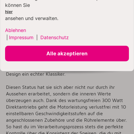
KitchenAid 5KSM185 |
können Sie
Die Artisan 4,8 Liter
hier
Küchenmaschine
ansehen und verwalten.
Hier ist das neue Modell 5KSM185 der Stilikone von
Ablehnen
KitchenAid: Die wunderschöne Artisan 4,8 Liter
|
Impressum
|
Datenschutz
Küchenmaschine mit gebürsteter Edelstahl-
Rührschüssel und spülmaschinenfesten Rührelementen
Alle akzeptieren
aus Edelstahl. Eine KitchenAid Artisan ist nicht nur die
meistverkaufte Küchenmaschine auf unserem
Planeten, sondern mit ihrem mehrfach prämierten
Design ein echter Klassiker.
Diesen Status hat sie sich aber nicht nur durch ihr
Aussehen erarbeitet, sondern die inneren Werte
überzeugen auch. Dank des wartungsfreien 300 Watt
Direktantriebs geht die Motorleistung verlustfrei mit 10
einstellbaren Geschwindigkeitsstufen auf die
angeschlossenen Zubehöre und die Rührelemente über.
So hast du im Verarbeitungsprozess stets die perfekte
Kontrolle über die Konsistenz der Speisen, die du mit