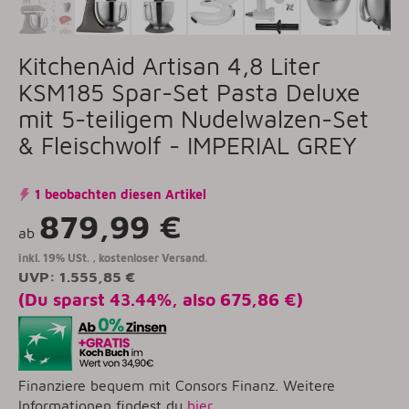
KitchenAid Artisan 4,8 Liter
KSM185 Spar-Set Pasta Deluxe
mit 5-teiligem Nudelwalzen-Set
& Fleischwolf - IMPERIAL GREY
1 beobachten diesen Artikel
879,99 €
ab
inkl. 19% USt. ,
kostenloser Versand.
UVP
:
1.555,85 €
(Du sparst
43.44%
, also
675,86 €
)
Finanziere bequem mit Consors Finanz. Weitere
Informationen findest du
hier
.