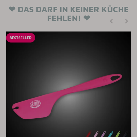
❤ DAS DARF IN KEINER KÜCHE
FEHLEN! ❤
BESTSELLER