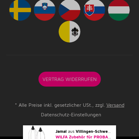
VERTRAG WIDERRUFEN
*
Alle Preise inkl. gesetzlicher USt., zzgl.
Versand
Datenschutz-Einstellungen
Jamal
aus
Villingen-Schwenningen
kaufte 
WILFA Zubehör für PROBAKER Küchenmaschine - Ersatz-Schneebesen