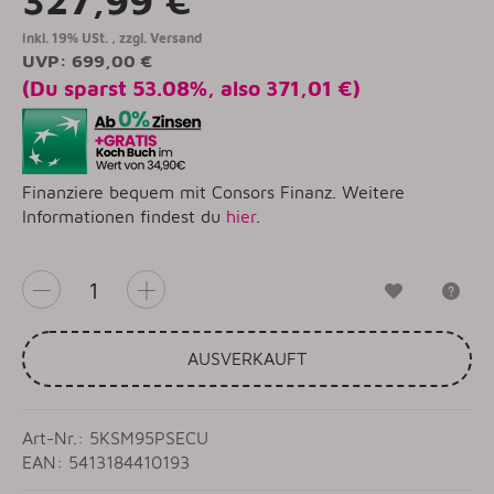
inkl. 19% USt. , zzgl.
Versand
UVP
:
699,00 €
(Du sparst
53.08%
, also
371,01 €
)
Finanziere bequem mit Consors Finanz. Weitere
Informationen findest du
hier
.
Wunschzet
Fr
AUSVERKAUFT
Art-Nr.: 5KSM95PSECU
EAN: 5413184410193