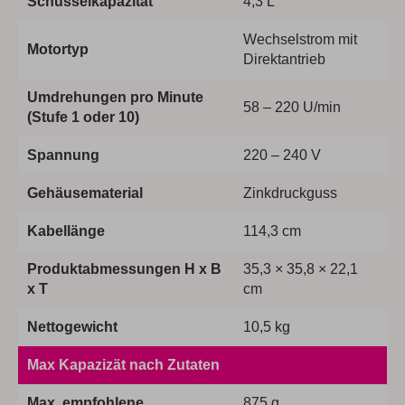
Schüsselkapazität
4,3 L
Wechselstrom mit
Motortyp
Direktantrieb
Umdrehungen pro Minute
58 – 220 U/min
(Stufe 1 oder 10)
Spannung
220 – 240 V
Gehäusematerial
Zinkdruckguss
Kabellänge
114,3 cm
Produktabmessungen H x B
35,3 × 35,8 × 22,1
x T
cm
Nettogewicht
10,5 kg
Max Kapazizät nach Zutaten
Max. empfohlene
875 g