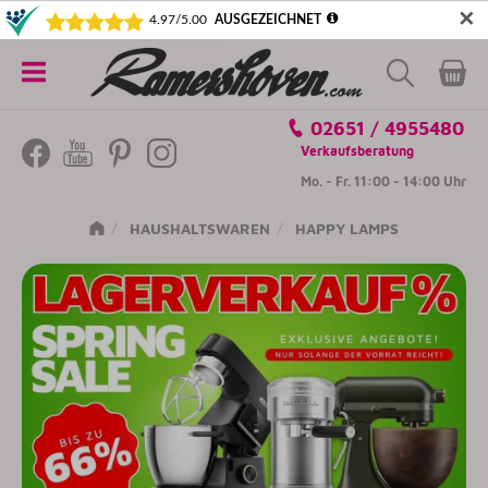
✕
5€ SICHERN! NEWSLETTER ABONNIEREN
Alle
02651 / 4955480
Kategorien
Verkaufsberatung
Mo. - Fr. 11:00 - 14:00 Uhr
HAUSHALTSWAREN
HAPPY LAMPS