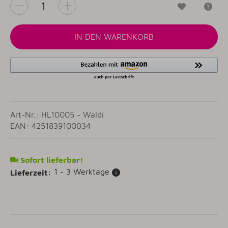
Wunschzet
Fr
IN DEN WARENKORB
Art-Nr.: HL10005 - Waldi
EAN: 4251839100034
Sofort lieferbar!
1 - 3 Werktage
Lieferzeit: