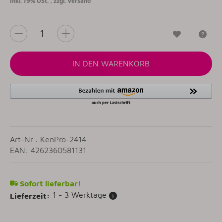
inkl. 19% USt. , zzgl.
Versand
Wunschzet
Fr
IN DEN WARENKORB
Art-Nr.: KenPro-2414
EAN: 4262360581131
Sofort lieferbar!
1 - 3 Werktage
Lieferzeit: