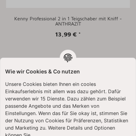
Kenny Professional 2 in 1 Teigschaber mit Kniff -
ANTHRAZIT
13,99 €
*
Wie wir Cookies & Co nutzen
KUNDEN KAUFTEN DAZU
Unsere Cookies bieten Ihnen ein cooles
FOLGENDE ARTIKEL:
Einkaufserlebnis mit allem was dazu gehört. Dafür
verwenden wir 15 Dienste. Dazu zählen zum Beispiel
passende Angebote und das Merken von
BESTSELLER
Einstellungen. Wenn das für Sie okay ist, stimmen Sie
der Nutzung von Cookies für Präferenzen, Statistiken
und Marketing zu. Weitere Details und Optionen
können Sie