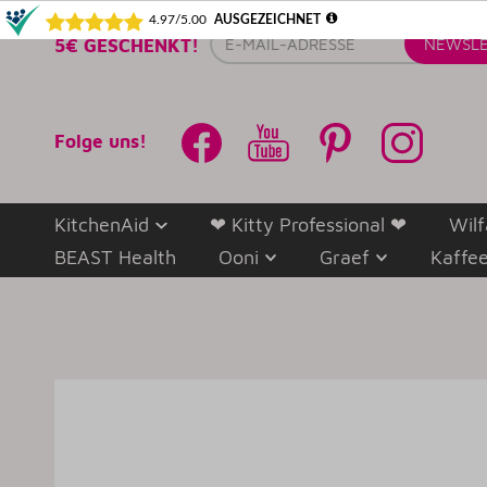
E-
5€ GESCHENKT!
NEWSLE
Mail-
Adresse
Folge uns!
KitchenAid
❤ Kitty Professional ❤
Wilf
BEAST Health
Ooni
Graef
Kaffe