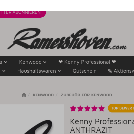
TTER
ABONNIEREN
a
Kenwood
❤ Kenny Professional ❤
e
Haushaltswaren
Gutschein
% Aktions
KENWOOD
ZUBEHÖR FÜR KENWOOD
TOP BEWERT
Kenny Professiona
ANTHRAZIT