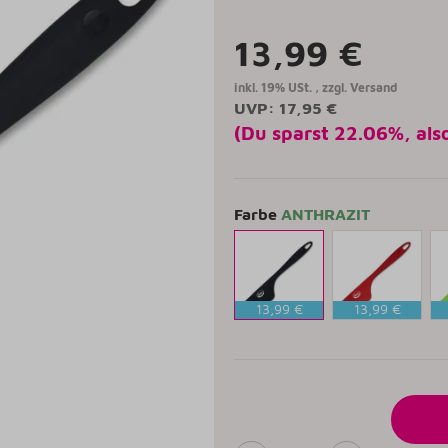
13,99 €
inkl. 19% USt. , zzgl.
Versand
UVP
:
17,95 €
(Du sparst
22.06%
, al
Farbe
ANTHRAZIT
13,99 €
13,99 €
ANTHRAZIT
RUBINROT
L