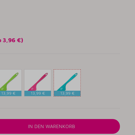
so
3,96 €
)
13,99 €
13,99 €
13,99 €
IMETTE
PINK
AQUAMARIN
IN DEN WARENKORB