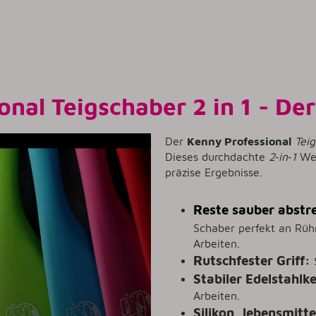
nal Teigschaber 2 in 1 - De
Der
Kenny Professional
Tei
Dieses durchdachte
2‑in‑1
Wer
präzise Ergebnisse.
Reste sauber abstre
Schaber perfekt an Rüh
Arbeiten.
Rutschfester Griff:
Stabiler Edelstahlk
Arbeiten.
Silikon, lebensmitt