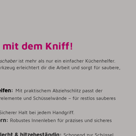
r mit dem Kniff!
gschaber
ist mehr als nur ein einfacher Küchenhelfer.
kzeug erleichtert dir die Arbeit und sorgt für saubere,
ifen:
Mit praktischem Abziehschlitz passt der
relemente und Schüsselwände – für restlos sauberes
Sicherer Halt bei jedem Handgriff.
ern:
Robustes Innenleben für präzises und sicheres
elecht & hitzebeständig:
Schonend zur Schüssel