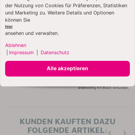
dir mehr Genuss, Komfort und Freude in der Küche
der Nutzung von Cookies für Präferenzen, Statistiken
schenkt.
und Marketing zu. Weitere Details und Optionen
können Sie
Erlebe es selbst – der neue Kitchen Professional Deckel
hier
ist ein Must-have für alle, die mit Leidenschaft backen
ansehen und verwalten.
und kochen!
Ablehnen
Erlebe jetzt unsere weiteren Zubehöre von
Kitchen
|
Impressum
|
Datenschutz
Professionals
,
Kitty Professional
und
Kenny
Professional
.
Alle akzeptieren
*Kitchen Professionals ist weder lizenziert noch unterstützt von Bosch noch ist es
anderweitig mit Bosch verbunden.
KUNDEN KAUFTEN DAZU
FOLGENDE ARTIKEL: