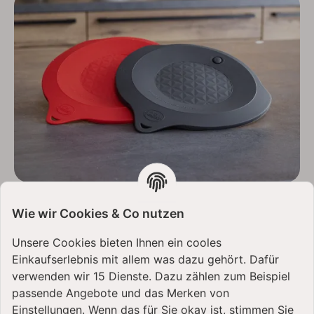
Ein unverzichtbarer
Wie wir Cookies & Co nutzen
Küchenhelfer
Unsere Cookies bieten Ihnen ein cooles
Mach dir das Leben leichter und bring frischen Wind in
Einkaufserlebnis mit allem was dazu gehört. Dafür
deine Back- und Kochroutine. Mit dem Kitchen
verwenden wir 15 Dienste. Dazu zählen zum Beispiel
Professional Frischehaltedeckel wird deine Bosch
passende Angebote und das Merken von
MUM5-Rührschüssel zum vielseitigen Alleskönner, der
Einstellungen. Wenn das für Sie okay ist, stimmen Sie