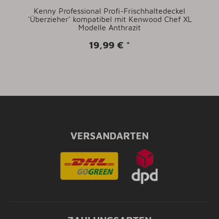
Kenny Professional Profi-Frischhaltedeckel
'Überzieher' kompatibel mit Kenwood Chef XL
Modelle Anthrazit
19,99 €
*
VERSANDARTEN