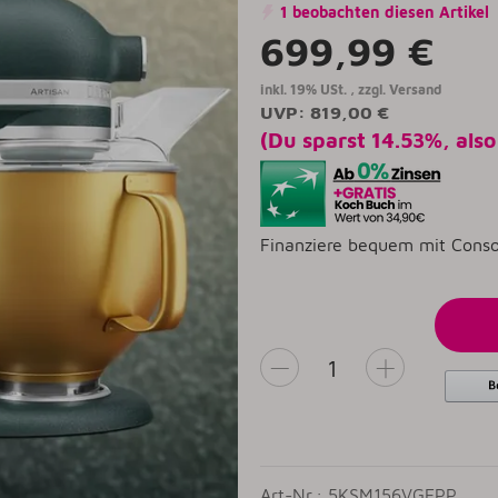
1 beobachten diesen Artikel
699,99 €
inkl. 19% USt. , zzgl.
Versand
UVP
:
819,00 €
(Du sparst
14.53%
, als
Finanziere bequem mit Conso
Art-Nr.: 5KSM156VGEPP