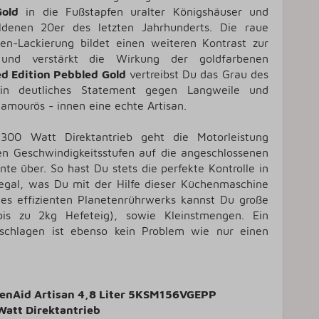
Gold
in die Fußstapfen uralter Königshäuser und
ldenen 20er des letzten Jahrhunderts. Die raue
en-Lackierung bildet einen weiteren Kontrast zur
 und verstärkt die Wirkung der goldfarbenen
ed Edition Pebbled Gold
vertreibst Du das Grau des
ein deutliches Statement gegen Langweile und
lamourös - innen eine echte Artisan.
300 Watt Direktantrieb geht die Motorleistung
aren Geschwindigkeitsstufen auf die angeschlossenen
e über. So hast Du stets die perfekte Kontrolle in
egal, was Du mit der Hilfe dieser Küchenmaschine
es effizienten Planetenrührwerks kannst Du große
bis zu 2kg Hefeteig), sowie Kleinstmengen. Ein
 schlagen ist ebenso kein Problem wie nur einen
henAid Artisan 4,8 Liter 5KSM156VGEPP
att Direktantrieb