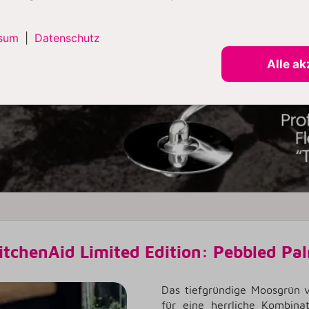
sum
|
Datenschutz
Alle ak
itchenAid Limited Edition:
Pebbled Pa
Das tiefgründige Moosgrün v
für eine herrliche Kombina