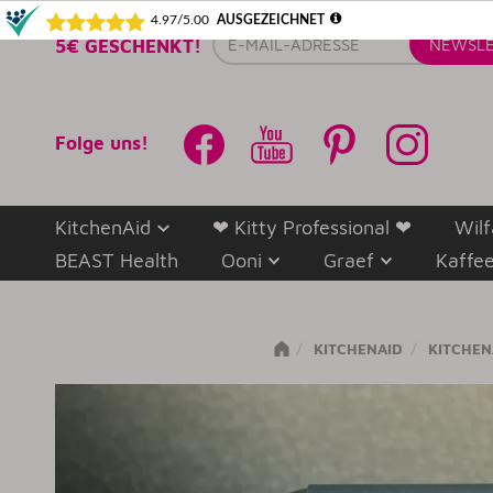
E-
5€ GESCHENKT!
NEWSLE
Mail-
Adresse
Folge uns!
KitchenAid
❤ Kitty Professional ❤
Wilf
BEAST Health
Ooni
Graef
Kaffe
KITCHENAID
KITCHEN