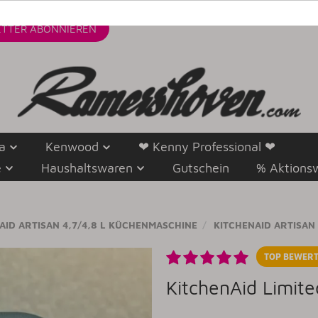
TTER
ABONNIEREN
a
Kenwood
❤ Kenny Professional ❤
e
Haushaltswaren
Gutschein
% Aktions
AID ARTISAN 4,7/4,8 L KÜCHENMASCHINE
KITCHENAID ARTISAN 4
TOP BEWERT
KitchenAid Limit