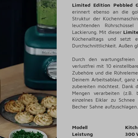
Limited Edition Pebbled 
erinnert ebenso an die go
Struktur der Küchenmaschin
leuchtenden Rührschüssel
Lackierung. Mit dieser
Limit
Küchenalltags und setzt 
Durchschnittlichkeit. Außen g
Durch den wartungsfreien 
verlustfrei mit 10 einstellb
Zubehöre und die Rührelement
Deinem Arbeitsablauf, ganz 
zubereiten möchtest. Dank d
Mengen verarbeiten (z.B. 
einzelnes Eiklar zu Schnee
Becher Sahne aufzuschlagen.
Modell
Kitc
Leistung
300 W