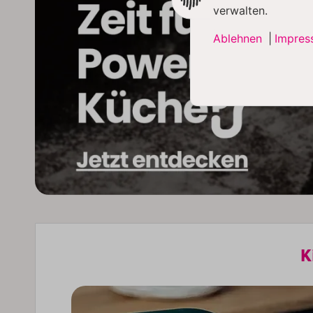
verwalten.
Ablehnen
|
Impres
K