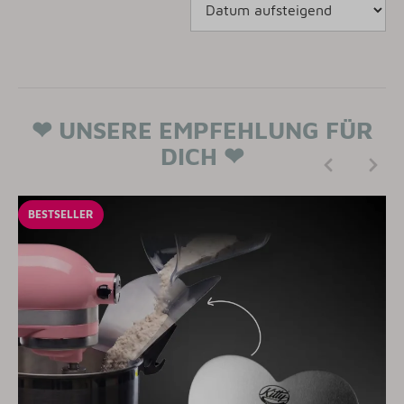
❤
UNSERE EMPFEHLUNG FÜR
DICH
❤
BESTSELLER