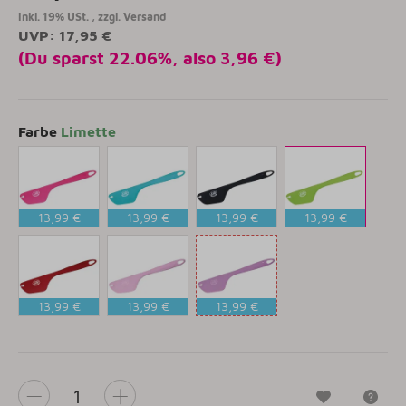
inkl. 19% USt. , zzgl.
Versand
UVP
:
17,95 €
(Du sparst
22.06%
, also
3,96 €
)
Farbe
Limette
13,99 €
13,99 €
13,99 €
13,99 €
Pink
Aquamarin
Anthrazit
Limette
13,99 €
13,99 €
13,99 €
Rubinrot
Rosé
Flieder
Wunschzet
Fr