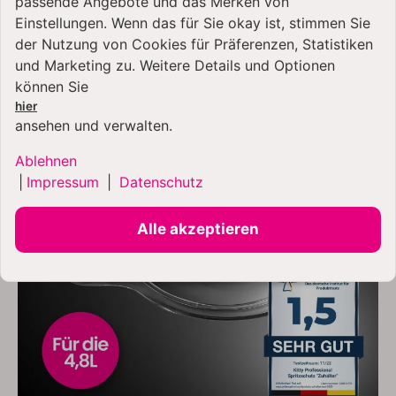
passende Angebote und das Merken von
FOLGENDE ARTIKEL:
Einstellungen. Wenn das für Sie okay ist, stimmen Sie
der Nutzung von Cookies für Präferenzen, Statistiken
und Marketing zu. Weitere Details und Optionen
BESTSELLER
können Sie
hier
ansehen und verwalten.
Ablehnen
|
Impressum
|
Datenschutz
Alle akzeptieren