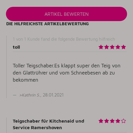
DIE HILFREICHSTE ARTIKELBEWERTUNG
1 von 1 Kunde fand die folgende Bewertung hilfreich
toll
Toller Teigschaber.Es klappt super den Teig von
den Glattrührer und vom Schneebesen ab zu
bekommen
>
Kathrin S
.
, 28.01.2021
Teigschaber für Kitchenaid und
Service Ramershoven