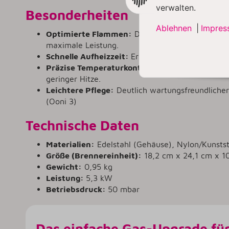
verwalten.
Besonderheiten
Ablehnen
|
Impres
Optimierte Flammen:
Doppelter Venturi-Brenn
maximale Leistung.
Schnelle Aufheizzeit:
Erreicht 450 °C in nur 25 
Präzise Temperaturkontrolle:
Neues Niedrigleis
geringer Hitze.
Leichtere Pflege:
Deutlich wartungsfreundlicher
(Ooni 3)
Technische Daten
Materialien:
Edelstahl (Gehäuse), Nylon/Kunststo
Größe (Brennereinheit):
18,2 cm x 24,1 cm x 1
Gewicht:
0,95 kg
Leistung:
5,3 kW
Betriebsdruck:
50 mbar
Das einfache Gas-Upgrade für