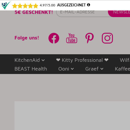
E-
5€ GESCHENKT!
NEWSLE
Mail-
Adresse
Folge uns!
KitchenAid
❤ Kitty Professional ❤
Wilf
BEAST Health
Ooni
Graef
Kaffe