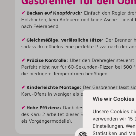
Gasbrenner für den Ooni
✔
Backen auf Knopfdruck:
Einfach den Regler dre
Holzhacken, kein Anfeuern und keine Asche – ideal
nach Feierabend.
✔
Gleichmäßige, verlässliche Hitze:
Der Brenner h
sodass du mühelos eine perfekte Pizza nach der an
✔
Präzise Kontrolle:
Über den Drehregler steuerst 
Perfekt nicht nur für 60-Sekunden-Pizzen bei 500 °
die niedrigere Temperaturen benötigen.
✔
Kinderleichte Montage:
Der Gasbrenner lässt si
Karu-Ofens in weniger als einer Minute mit nur zwe
Wie wir Cookies
✔
Hohe Effizienz:
Dank des optimierten Designs un
Unsere Cookies bie
des Karu 2 arbeitet dieser Brenner besonders gasspa
verwenden wir 15 
als Vorgängermodelle).
Einstellungen. Wen
Statistiken und Ma