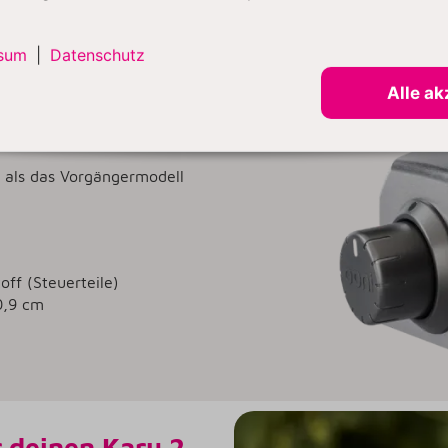
sum
|
Datenschutz
er mit Formkappen für
Alle ak
Minuten.
tungsventil für Backen bei
 als das Vorgängermodell
ff (Steuerteile)
0,9 cm
 deinen Karu 2