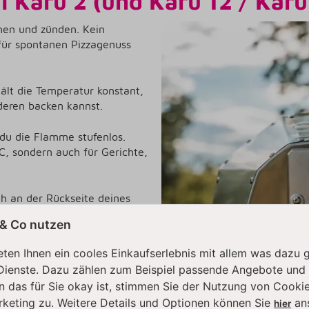
 Karu 2 (und Karu 12 / Karu
hen und zünden. Kein
 für spontanen Pizzagenuss
ält die Temperatur konstant,
deren backen kannst.
du die Flamme stufenlos.
C, sondern auch für Gerichte,
ch an der Rückseite deines
i Schrauben befestigen.
 & Co nutzen
d in Kombination mit der Tür
ten Ihnen ein cooles Einkaufserlebnis mit allem was dazu 
rend (bis zu 36 % effizienter
Dienste. Dazu zählen zum Beispiel passende Angebote und
n das für Sie okay ist, stimmen Sie der Nutzung von Cookie
rketing zu. Weitere Details und Optionen können Sie
an
hier