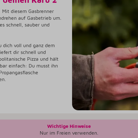
2! Mit diesem Gasbrenner
mdrehen auf Gasbetrieb um.
 es schnell, sauber und
 dich voll und ganz dem
efert dir schnell und
politanische Pizza und hält
nkbar einfach: Du musst ihn
 Propangasflasche
en.
Wichtige Hinweise
Nur im Freien verwenden.