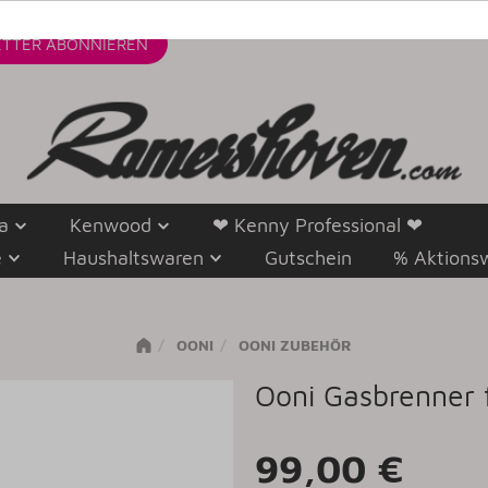
TTER
ABONNIEREN
a
Kenwood
❤ Kenny Professional ❤
e
Haushaltswaren
Gutschein
% Aktions
OONI
OONI ZUBEHÖR
Ooni Gasbrenner 
99,00 €