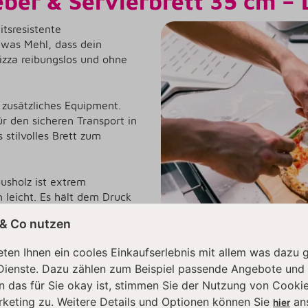
ber & Servierbrett 35 cm – 
itsresistente
twas Mehl, dass dein
Pizza reibungslos und ohne
 zusätzliches Equipment.
ür den sicheren Transport in
stilvolles Brett zum
sholz ist extrem
 leicht. Es hält dem Druck
eitig die Klingen deiner
 & Co nutzen
ten Ihnen ein cooles Einkaufserlebnis mit allem was dazu 
 Meisterwerke stilecht. Die
Dienste. Dazu zählen zum Beispiel passende Angebote und
echten Hingucker auf jedem
n das für Sie okay ist, stimmen Sie der Nutzung von Cookie
rlebnis für dich und deine
rketing zu. Weitere Details und Optionen können Sie
an
hier