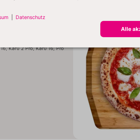
sum
|
Datenschutz
Alle ak
16, Karu 2 Pro, Karu 16,
Pro