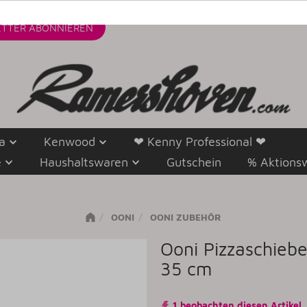
TTER
ABONNIEREN
a
Kenwood
❤ Kenny Professional ❤
e
Haushaltswaren
Gutschein
% Aktions
OONI
OONI ZUBEHÖR
Ooni Pizzaschieb
35 cm
1 beobachten diesen Artikel