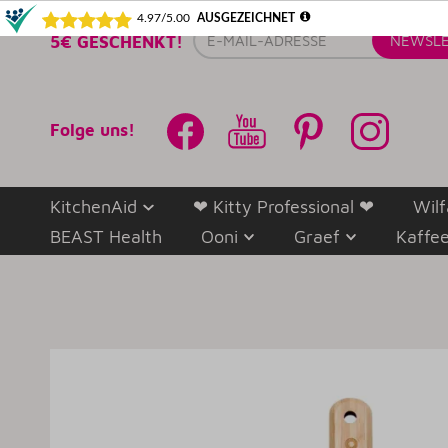
E-
5€ GESCHENKT!
NEWSLE
Mail-
Adresse
Folge uns!
KitchenAid
❤ Kitty Professional ❤
Wilf
BEAST Health
Ooni
Graef
Kaffe