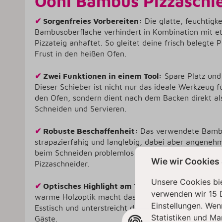
Ooni Bambus Pizzaschie
✔
Sorgenfreies Vorbereiten:
Die glatte, feuchtigke
Bambusoberfläche verhindert in Kombination mit e
Pizzateig anhaftet. So gleitet deine frisch belegte 
Frust in den heißen Ofen.
✔
Zwei Funktionen in einem Tool:
Spare Platz und
Dieser Schieber ist nicht nur das ideale Werkzeug f
den Ofen, sondern dient nach dem Backen direkt als 
Schneiden und Servieren.
✔
Robuste Beschaffenheit:
Das verwendete Bambu
strapazierfähig und langlebig, dabei aber angenehm
beim Schneiden problemlos stand und schont gleichz
Wie wir Cookies
Pizzaschneider.
Unsere Cookies bie
✔
Optisches Highlight am Tisch:
Präsentiere deine
verwenden wir 15 
warme Holzoptik macht das Servierbrett zu einem 
Einstellungen. Wen
Esstisch und unterstreicht das authentische Pizza-E
Statistiken und Ma
Gäste.