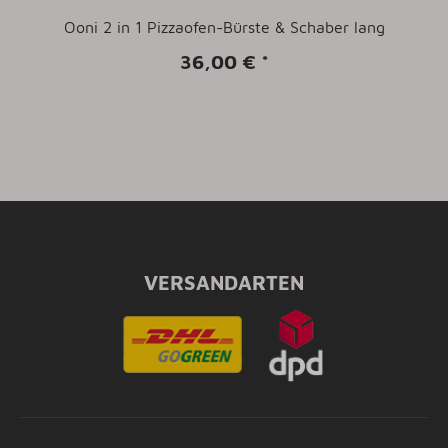
Ooni 2 in 1 Pizzaofen-Bürste & Schaber lang
36,00 €
*
VERSANDARTEN