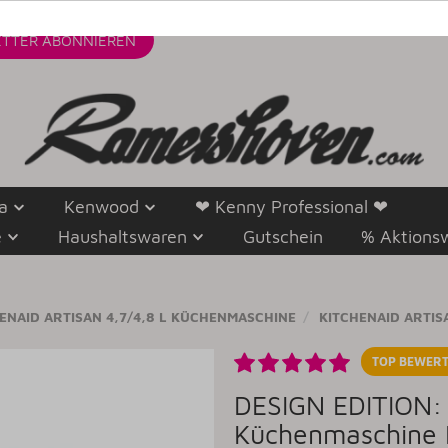
TTER
ABONNIEREN
a
Kenwood
❤ Kenny Professional ❤
e
Haushaltswaren
Gutschein
% Aktions
ENAID ARTISAN 4,7/4,8 L KÜCHENMASCHINE
KITCHENAID ARTISA
TOP BEWERT
DESIGN EDITION: K
Küchenmaschine 