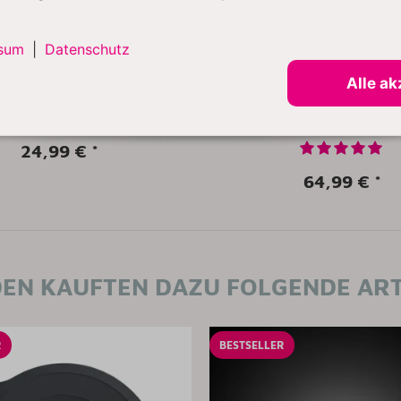
sum
|
Datenschutz
ofessional Profi Edelstahl-
Kitty Professional Profi E
Alle ak
füllhilfe 'Herzschütte'
Flexirührer 'Tornado' ko
mit KitchenAid 4,3 / 4,7 
Liter
24,99 €
*
64,99 €
*
EN KAUFTEN DAZU FOLGENDE ART
R
BESTSELLER