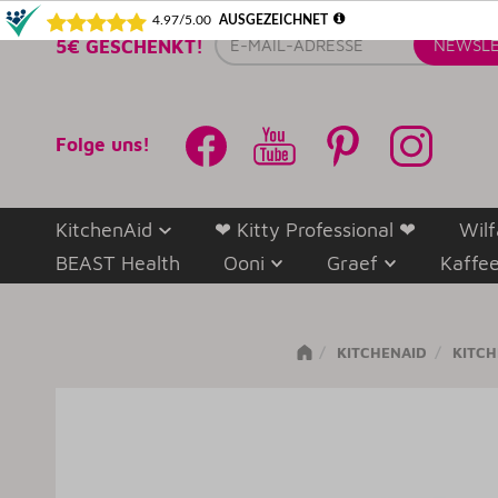
E-
5€ GESCHENKT!
NEWSLE
Mail-
Adresse
Folge uns!
KitchenAid
❤ Kitty Professional ❤
Wilf
BEAST Health
Ooni
Graef
Kaffe
KITCHENAID
KITCH