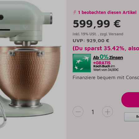
1 beobachten diesen Artikel
599,99 €
inkl. 19% USt. , zzgl.
Versand
UVP
:
929,00 €
(Du sparst
35.42%
, als
Finanziere bequem mit Conso