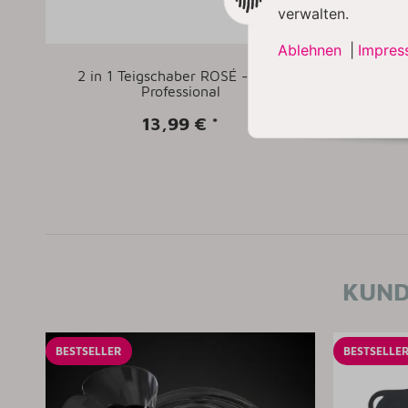
verwalten.
Ablehnen
|
Impres
2 in 1 Teigschaber ROSÉ - Kitty
Kitty Pr
Professional
Ein
13,99 €
*
KUND
BESTSELLER
BESTSELLE