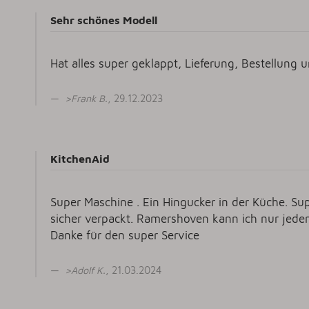
Sehr schönes Modell
Hat alles super geklappt, Lieferung, Bestellung
>
Frank B
.
, 29.12.2023
KitchenAid
Super Maschine . Ein Hingucker in der Küche. Su
sicher verpackt. Ramershoven kann ich nur jed
Danke für den super Service
>
Adolf K
.
, 21.03.2024