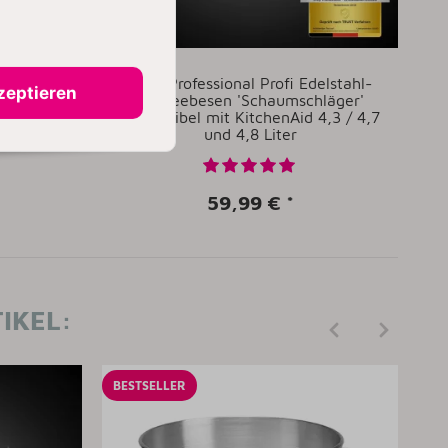
delstahl-
Kitty Professional Profi Edelstahl-
zeptieren
mpatibel
Schneebesen 'Schaumschläger'
und 4,8
kompatibel mit KitchenAid 4,3 / 4,7
und 4,8 Liter
59,99 €
*
IKEL:
BESTSELLER