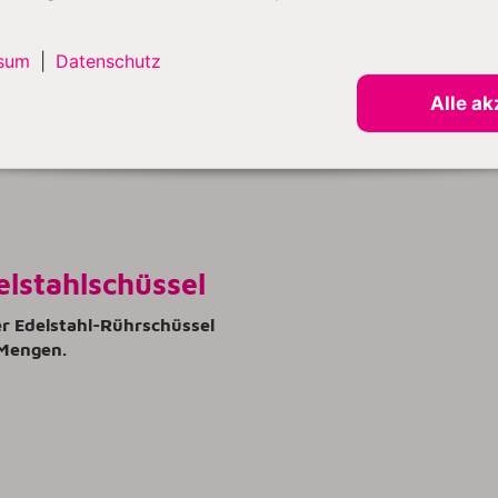
ütte
sum
|
Datenschutz
Alle ak
elstahlschüssel
er Edelstahl-Rührschüssel
 Mengen.