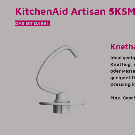
KitchenAid Artisan 5KSM
DAS IST DABEI:
Kneth
Ideal geei
Knetteig, 
oder Pasta
geeignet f
Dressing i
Max. Gesc