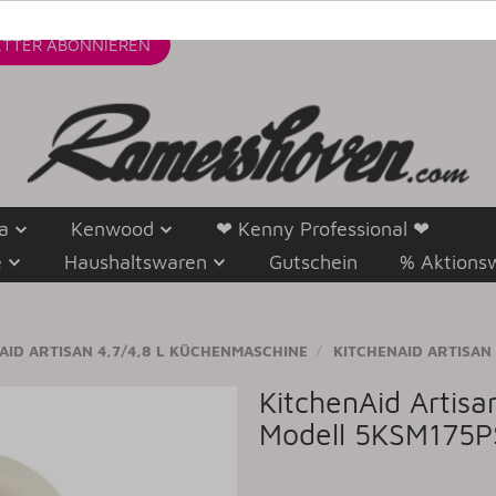
TTER
ABONNIEREN
a
Kenwood
❤ Kenny Professional ❤
e
Haushaltswaren
Gutschein
% Aktions
AID ARTISAN 4,7/4,8 L KÜCHENMASCHINE
KITCHENAID ARTISAN 4
KitchenAid Artis
Modell 5KSM175P