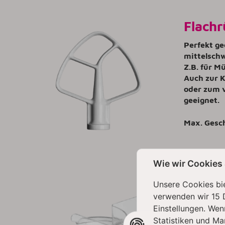
Flachr
Perfekt ge
mittelschw
Z.B. für M
Auch zur K
oder zum 
geeignet.
Max. Gesc
Wie wir Cookies
Spritz
Unsere Cookies bie
verwenden wir 15 
Dieser häl
Einstellungen. Wen
erleichtert
Statistiken und Ma
Rührschüs