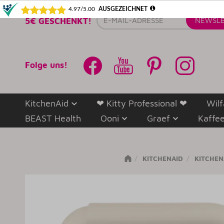
E-
5€ GESCHENKT!
NEWSLE
Mail-
Adresse
Folge uns!
KitchenAid
❤ Kitty Professional ❤
Wilf
BEAST Health
Ooni
Graef
Kaffe
KITCHENAID
KITCHEN