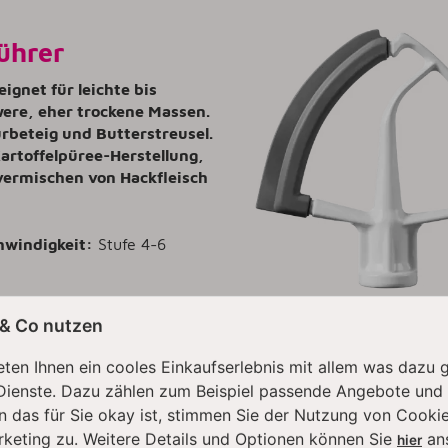
ührer
eignet für leichte bis
ere, eher trockene Massen.
ürbeteig und Butterstreusel.
artoffelpüree-Herstellung,
vermischen von Hackfleisch
hwindigkeit:
Stufe 4-6
 & Co nutzen
schutz
ten Ihnen ein cooles Einkaufserlebnis mit allem was dazu 
Dienste. Dazu zählen zum Beispiel passende Angebote und
t die Küche sauber und
n das für Sie okay ist, stimmen Sie der Nutzung von Cookie
 das Einfüllen in die
rketing zu. Weitere Details und Optionen können Sie
an
sel durch die eingebaute
hier