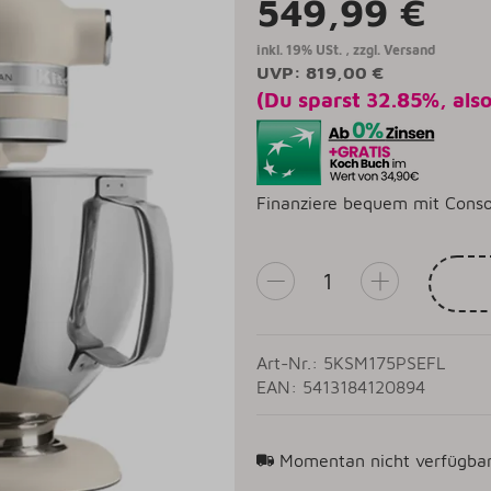
549,99 €
inkl. 19% USt. , zzgl.
Versand
UVP
:
819,00 €
(Du sparst
32.85%
, als
Finanziere bequem mit Conso
Art-Nr.: 5KSM175PSEFL
EAN: 5413184120894
Momentan nicht verfügba