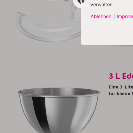
Einfüllsch
verwalten.
Ablehnen
|
Impres
3 L Ed
Eine 3-Lit
für kleine