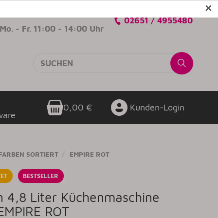
✕
Verkaufsberatung
02651 / 4955480
Mo. - Fr. 11:00 - 14:00 Uhr
0,00 €
Kunden-Login
ware
FARBEN SORTIERT
EMPIRE ROT
ET
BESTSELLER
an 4,8 Liter Küchenmaschine
 EMPIRE ROT