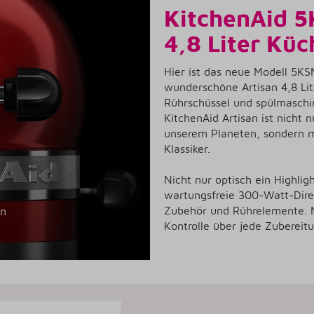
KitchenAid 5
4,8 Liter Kü
Hier ist das neue Modell 5KS
wunderschöne Artisan 4,8 Li
Rührschüssel und spülmaschi
KitchenAid Artisan ist nicht
unserem Planeten, sondern m
Klassiker.
Nicht nur optisch ein Highlig
wartungsfreie 300-Watt-Direk
Zubehör und Rührelemente. Mi
en
Kontrolle über jede Zubereit