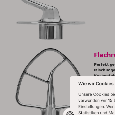
Flachr
Perfekt ge
Mischunge
Kuchenteig
Bestehend 
Wie wir Cookies
hinaus ist
Unsere Cookies bie
Max. Gesch
verwenden wir 15 
Einstellungen. Wen
Statistiken und Ma