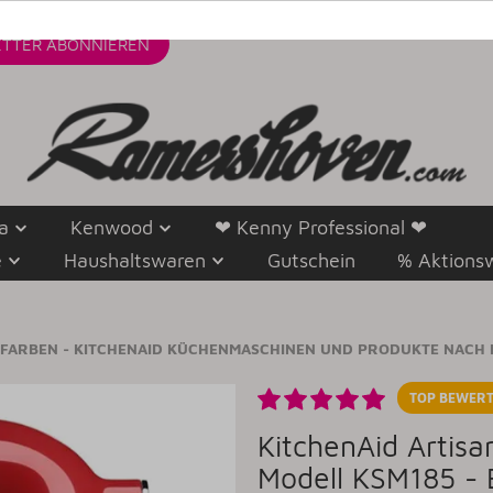
TTER
ABONNIEREN
a
Kenwood
❤ Kenny Professional ❤
e
Haushaltswaren
Gutschein
% Aktions
 FARBEN - KITCHENAID KÜCHENMASCHINEN UND PRODUKTE NACH 
TOP BEWERT
KitchenAid Artis
Modell KSM185 -