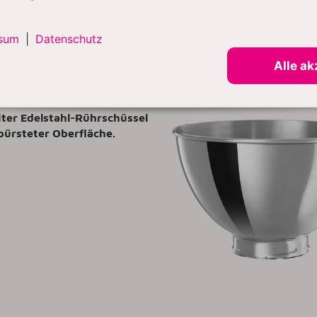
sum
|
Datenschutz
Alle ak
Edelstahlschüssel
iter Edelstahl-Rührschüssel
ebürsteter Oberfläche.