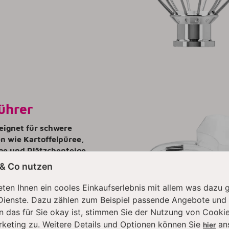
ührer
eignet für schwere
n wie Kartoffelpüree,
e und Plätzchenteige.
aus Edelstahl. Darüber
 & Co nutzen
 er spülmaschinenfest.
ten Ihnen ein cooles Einkaufserlebnis mit allem was dazu 
windigkeit: Stufe 4-6
Dienste. Dazu zählen zum Beispiel passende Angebote und
n das für Sie okay ist, stimmen Sie der Nutzung von Cookie
rketing zu. Weitere Details und Optionen können Sie
an
hier