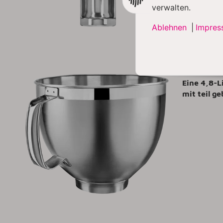
verwalten.
Ablehnen
|
Impres
4,8 L 
Eine 4,8-L
mit teil g