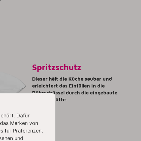
Spritzschutz
Dieser hält die Küche sauber und
erleichtert das Einfüllen in die
Rührschüssel durch die eingebaute
Einfüllschütte.
gehört. Dafür
 das Merken von
s für Präferenzen,
sehen und