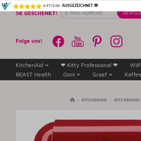
E-
5€ GESCHENKT!
NEWSLE
Mail-
Adresse
Folge uns!
KitchenAid
❤ Kitty Professional ❤
Wilf
BEAST Health
Ooni
Graef
Kaffe
KITCHENAID
KITCHENAID