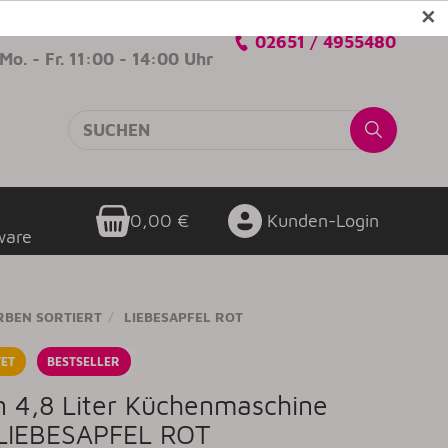
✕
Verkaufsberatung
02651 / 4955480
Mo. - Fr. 11:00 - 14:00 Uhr
0,00 €
Kunden-Login
ware
RBEN SORTIERT
LIEBESAPFEL ROT
ET
BESTSELLER
an 4,8 Liter Küchenmaschine
 LIEBESAPFEL ROT