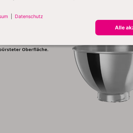
sum
|
Datenschutz
Alle ak
Edelstahlschüssel
iter Edelstahl-Rührschüssel
ebürsteter Oberfläche.