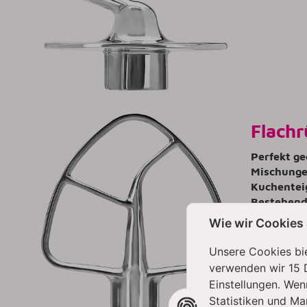
Flachr
Perfekt ge
Mischunge
Kuchenteig
Bestehend 
hinaus ist
Wie wir Cookies
Max. Gesch
Unsere Cookies bie
verwenden wir 15 
Einstellungen. Wen
Statistiken und Ma