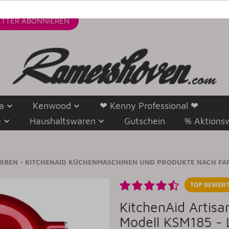
TTER
ABONNIEREN
a
Kenwood
❤ Kenny Professional ❤
e
Haushaltswaren
Gutschein
% Aktions
ARBEN - KITCHENAID KÜCHENMASCHINEN UND PRODUKTE NACH FA
TOP BEWERT
KitchenAid Artis
Modell KSM185 -