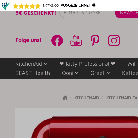
E-
5€ GESCHENKT!
NEWSLE
Mail-
Adresse
Folge uns!
KitchenAid
❤ Kitty Professional ❤
Wilf
BEAST Health
Ooni
Graef
Kaffe
KITCHENAID
KITCHENAID F