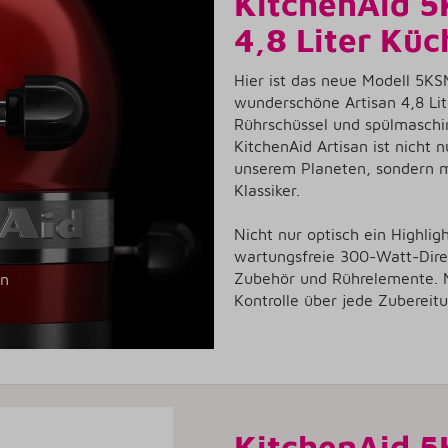
KitchenAid 5
4,8 Liter Kü
Hier ist das neue Modell 5KS
wunderschöne Artisan 4,8 Li
Rührschüssel und spülmaschi
KitchenAid Artisan ist nicht
unserem Planeten, sondern m
Klassiker.
Nicht nur optisch ein Highlig
wartungsfreie 300-Watt-Direk
Zubehör und Rührelemente. Mi
en
Kontrolle über jede Zubereit
KitchenAid 5