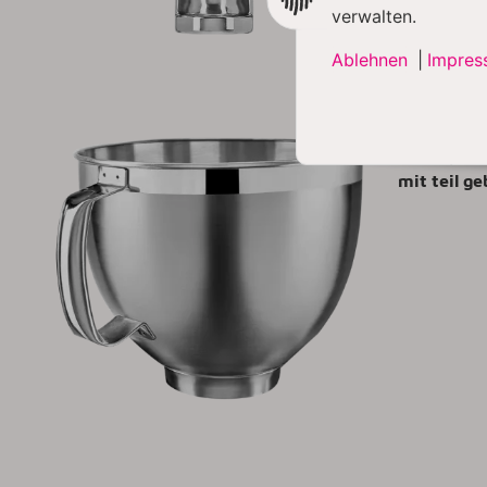
verwalten.
Ablehnen
|
Impres
4,8 L 
Eine 4,8-L
mit teil g