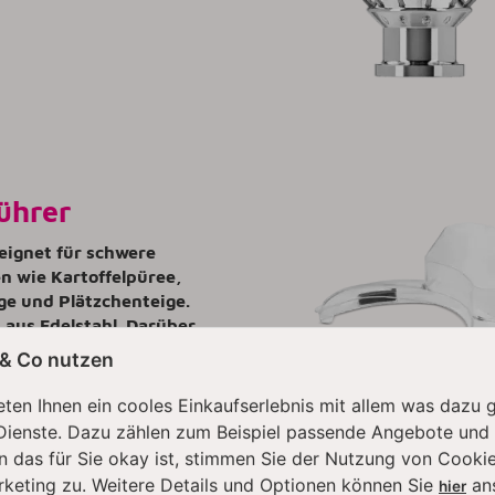
ührer
eignet für schwere
n wie Kartoffelpüree,
e und Plätzchenteige.
aus Edelstahl. Darüber
 er spülmaschinenfest.
 & Co nutzen
windigkeit: Stufe 4-6
ten Ihnen ein cooles Einkaufserlebnis mit allem was dazu 
Dienste. Dazu zählen zum Beispiel passende Angebote und
n das für Sie okay ist, stimmen Sie der Nutzung von Cookie
rketing zu. Weitere Details und Optionen können Sie
an
hier