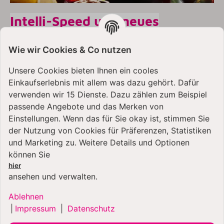
Intelli-Speed und neues
Mixbehälter Design
Wie wir Cookies & Co nutzen
Das neuartige Design des Mixbehälters des Artisan
K400 kommt nicht nur mit verbesserter Riffelung,
Unsere Cookies bieten Ihnen ein cooles
sondern die unteren Ecken des Mixbehälters sind höher
Einkaufserlebnis mit allem was dazu gehört. Dafür
gezogen, für eine deutlich verbesserte Verarbeitung
verwenden wir 15 Dienste. Dazu zählen zum Beispiel
der Lebensmittel. Und dank dem Intelli-Speed-System
passende Angebote und das Merken von
passt sich die Leistung und Geschwindigkeit des K400
Einstellungen. Wenn das für Sie okay ist, stimmen Sie
an die Lebensmittel an. Sodass es bei festeren
der Nutzung von Cookies für Präferenzen, Statistiken
Lebensmitteln zu keinen Leistungseinbrüchen kommt.
und Marketing zu. Weitere Details und Optionen
3 Rezept-Programme und
können Sie
hier
Selbstreinigung
ansehen und verwalten.
Über die 5 verschiedenen Geschwindigkeitsstufen
Ablehnen
hinaus bietet dir der KitchenAid Artisan K400
|
Impressum
|
Datenschutz
Standmixer drei verschiedene Rezeptprogramme. Diese
drei Programme sind im Geschwindigkeitsverlauf