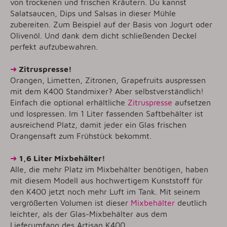
von trockenen und frischen Kräutern. Du kannst
Salatsaucen, Dips und Salsas in dieser Mühle
zubereiten. Zum Beispiel auf der Basis von Jogurt oder
Olivenöl. Und dank dem dicht schließenden Deckel
perfekt aufzubewahren.
➜
Zitruspresse!
Orangen, Limetten, Zitronen, Grapefruits auspressen
mit dem K400 Standmixer? Aber selbstverständlich!
Einfach die optional erhältliche
Zitruspresse
aufsetzen
und lospressen. Im 1 Liter fassenden Saftbehälter ist
ausreichend Platz, damit jeder ein Glas frischen
Orangensaft zum Frühstück bekommt.
➜
1,6 Liter Mixbehälter!
Alle, die mehr Platz im Mixbehälter benötigen, haben
mit diesem Modell aus hochwertigem Kunststoff für
den K400 jetzt noch mehr Luft im Tank. Mit seinem
vergrößerten Volumen ist dieser
Mixbehälter
deutlich
leichter, als der Glas-Mixbehälter aus dem
Lieferumfang des Artisan K400.