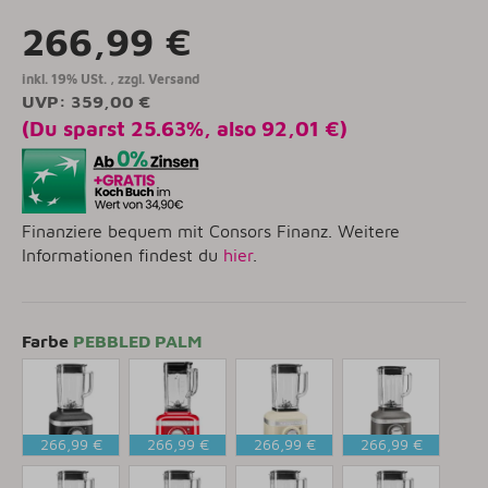
266,99 €
inkl. 19% USt. , zzgl.
Versand
UVP
:
359,00 €
(Du sparst
25.63%
, also
92,01 €
)
Finanziere bequem mit Consors Finanz. Weitere
Informationen findest du
hier
.
Farbe
PEBBLED PALM
266,99 €
266,99 €
266,99 €
266,99 €
GUSSEISEN
LIEBESAPFEL
CREME
IMPERIAL