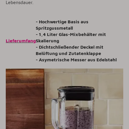
Lebensdauer.
- Hochwertige Basis aus
Spritzgussmetall
- 1,4 Liter Glas-Mixbehälter mit
Lieferumfang
Skalierung
- Dichtschließender Deckel mit
Belüftung und Zutatenklappe
- Asymetrische Messer aus Edelstahl