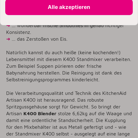
optimiert für ...
Alle akzeptieren
➜
... herrlich sämige Eisgetränke.
➜
... wunderbar frische Smoothies in genau richtiger
Konsistenz.
➜
... das Zerstoßen von Eis.
Natürlich kannst du auch heiße (keine kochenden!)
Lebensmittel mit diesem K400 Standmixer verarbeiten.
Zum Beispiel Suppen pürieren oder frische
Babynahrung herstellen. Die Reinigung ist dank des
Selbstreinigungsprogrammes kinderleicht.
Die Verarbeitungsqualität und Technik des KitchenAid
Artisan K400 ist herausragend. Das robuste
Spritzgussgehäuse sorgt für Gewicht. So bringt der
Artisan
K400 Blender
stolze 6,62kg auf die Waage und
damit eine ordentliche Standsicherheit. Die Kupplung
für den Mixbehälter ist aus Metall gefertigt und - wie
der Standmixer K400 selbst - ausgelegt auf eine lange