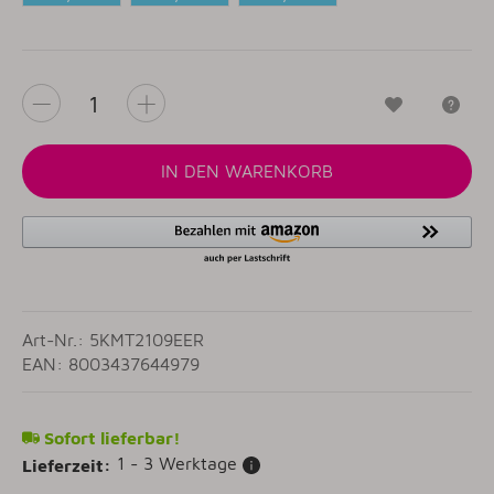
PISTAZIE
GUSSEISEN
PORCELAIN
SCHWARZ
WHITE
Wunschzet
Fr
IN DEN WARENKORB
Art-Nr.: 5KMT2109EER
EAN: 8003437644979
Sofort lieferbar!
1 - 3 Werktage
Lieferzeit: