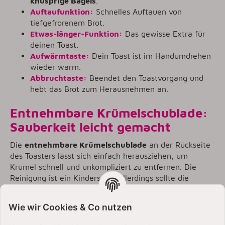
knusprige Bagels
.
Auftaufunktion:
Schnelles Auftauen von
tiefgefrorenem Brot.
Etwas-länger-Funktion:
Das gewisse Extra für
deinen Toast.
Aufwärmtaste:
Dein Toast ist im Handumdrehen
wieder warm.
Abbruchtaste:
Beendet den Toastvorgang und
hebt das Brot zum Herausnehmen an.
Entnehmbare Krümelschublade:
Sauberkeit leicht gemacht
Die
entnehmbare Krümelschublade
an der Rückseite
des Toasters lässt sich einfach herausziehen, um
Krümel schnell und unkompliziert zu entfernen. Die
Reinigung ist ein Kinderspiel, allerdings sollte die
Schublade von Hand gespült werden.
Wie wir Cookies & Co nutzen
Insgesamt bietet der KitchenAid 2-Scheiben-Toaster
5KMT2109 eine erstklassige Toast-Erfahrung mit