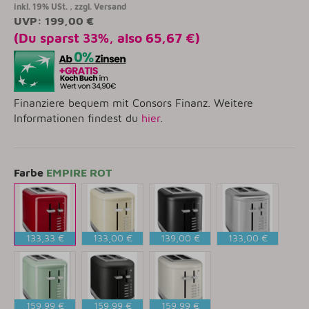
inkl. 19% USt. , zzgl.
Versand
UVP
:
199,00 €
(Du sparst
33%
, also
65,67 €
)
Finanziere bequem mit Consors Finanz. Weitere
Informationen findest du
hier
.
Farbe
EMPIRE ROT
133,33 €
133,00 €
139,00 €
133,00 €
EMPIRE
CREME
MATT
EDELSTAHL
ROT
SCHWARZ
159,99 €
159,99 €
159,99 €