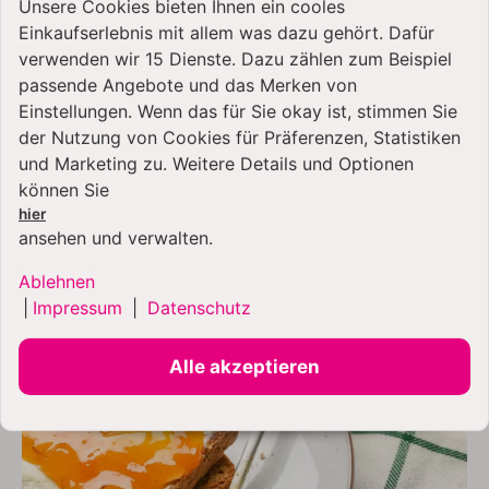
Unsere Cookies bieten Ihnen ein cooles
zahlreichen Funktionen, die dir das perfekte Toasten
Einkaufserlebnis mit allem was dazu gehört. Dafür
leicht machen. Entdecke die Vielseitigkeit und Qualität
verwenden wir 15 Dienste. Dazu zählen zum Beispiel
dieses Toasters und starte jeden Morgen mit
passende Angebote und das Merken von
köstlichem,
perfekt getoastetem Brot
in den Tag.
Einstellungen. Wenn das für Sie okay ist, stimmen Sie
der Nutzung von Cookies für Präferenzen, Statistiken
und Marketing zu. Weitere Details und Optionen
können Sie
hier
ansehen und verwalten.
Ablehnen
|
Impressum
|
Datenschutz
Alle akzeptieren