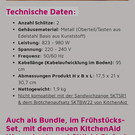
Technische Daten:
Anzahl Schlitze:
2
Gehäusematerial:
Metall (Oberteil/Tasten aus
Edelstahl Basis aus Kunststoff)
Leistung:
823 - 980 W
Spannung:
220 - 240 V
Frequenz:
50/60 Hz
Kabellänge (Kabelaufwicklung im Boden):
95
cm
Abmessungen Produkt H x B x L:
17,5 x 21 x
30,7 cm
Nettogewicht:
1,9 kg
Nicht kompatibel mit der Sandwichzange 5KTSR1
& dem Brötchenaufsatz 5KTBW22 von KitchenAid
Auch als Bundle, im Frühstücks-
Set, mit dem neuen KitchenAid