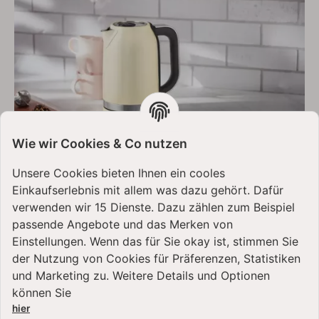
Wie wir Cookies & Co nutzen
Technische Details des
Unsere Cookies bieten Ihnen ein cooles
Einkaufserlebnis mit allem was dazu gehört. Dafür
KitchenAid Wasserkochers
verwenden wir 15 Dienste. Dazu zählen zum Beispiel
Fassungsvermögen:
1,7 Liter
passende Angebote und das Merken von
Größe H x B x T:
25,4 x 21,6 x 16,26 cm
Einstellungen. Wenn das für Sie okay ist, stimmen Sie
Gewicht:
1,7 kg
der Nutzung von Cookies für Präferenzen, Statistiken
Leistung:
2000 - 2400 W
und Marketing zu. Weitere Details und Optionen
Spannung:
220 - 240 W
können Sie
Frequenz:
50/60 Hz
hier
Temperaturbereich:
50 - 100° C