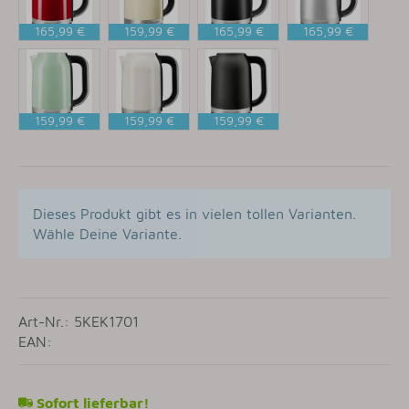
165,99 €
159,99 €
165,99 €
165,99 €
EMPIRE
CREME
MATT
EDELSTAHL
ROT
SCHWARZ
159,99 €
159,99 €
159,99 €
PISTAZIE
PORCELAIN
GUSSEISEN
WHITE
SCHWARZ
Dieses Produkt gibt es in vielen tollen Varianten.
Wähle Deine Variante.
Art-Nr.: 5KEK1701
EAN:
Sofort lieferbar!