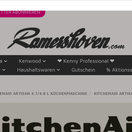
TTER
ABONNIEREN
a
Kenwood
❤ Kenny Professional ❤
e
Haushaltswaren
Gutschein
% Aktions
ENAID ARTISAN 4,7/4,8 L KÜCHENMASCHINE
KITCHENAID ARTISA