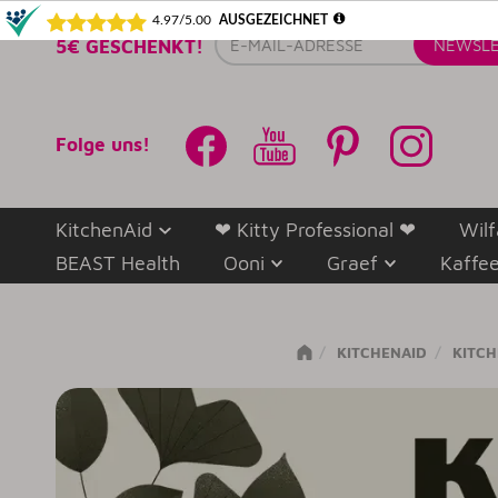
E-
5€ GESCHENKT!
NEWSLE
Mail-
Adresse
Folge uns!
KitchenAid
❤ Kitty Professional ❤
Wilf
BEAST Health
Ooni
Graef
Kaffe
KITCHENAID
KITCH