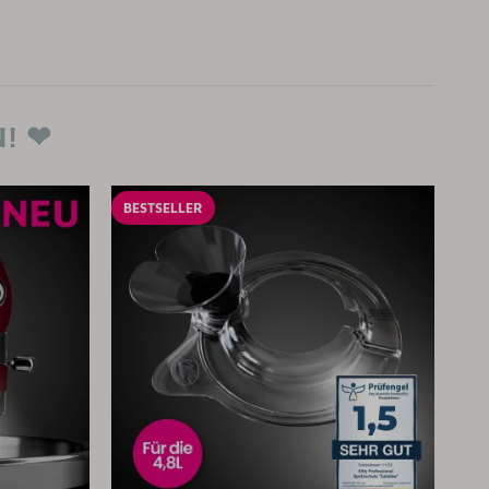
N! ❤
BESTSELLER