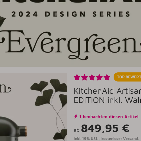
TOP BEWERT
KitchenAid Artis
EDITION inkl. Wal
1 beobachten diesen Artikel
849,95 €
ab
inkl. 19% USt. ,
kostenloser Versand.