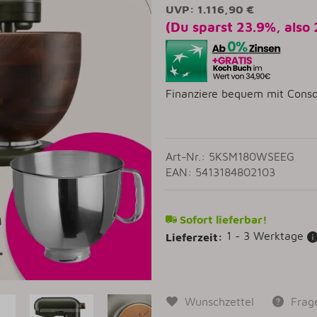
UVP
:
1.116,90 €
(Du sparst
23.9%
, also
Finanziere bequem mit Conso
Art-Nr.: 5KSM180WSEEG
EAN: 5413184802103
Sofort lieferbar!
1 - 3 Werktage
Lieferzeit:
Wunschzettel
Frag