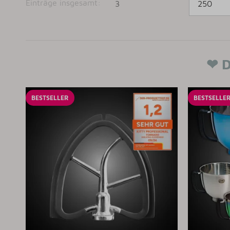
Einträge insgesamt:
3
❤ D
BESTSELLER
BESTSELLE