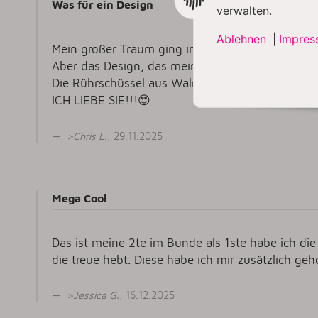
Was für ein Design
verwalten.
Ablehnen
|
Impres
Mein großer Traum ging in Erfüllung! Meine eige
Aber das Design, das mein Mann gewählt hat, hat
Die Rührschüssel aus Walnussholz ist sooo wunde
ICH LIEBE SIE!!!😍
>
Chris L
.
, 29.11.2025
Mega Cool
Das ist meine 2te im Bunde als 1ste habe ich di
die treue hebt. Diese habe ich mir zusätzlich geho
>
Jessica G
.
, 16.12.2025