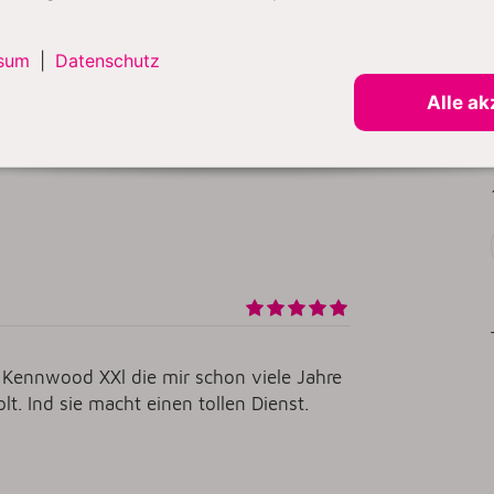
sum
|
Datenschutz
ne KitchenAid!😍
Alle ak
 alles getopt!
rschön, aber gleichzeitig funktional!
e Kennwood XXl die mir schon viele Jahre
lt. Ind sie macht einen tollen Dienst.