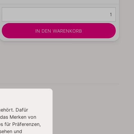
IN DEN WARENKORB
gehört. Dafür
 das Merken von
s für Präferenzen,
sehen und
3