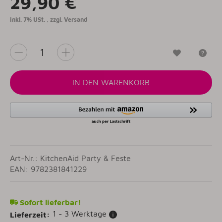
29,90 €
inkl. 7% USt. , zzgl.
Versand
Wunschzet
Fr
IN DEN WARENKORB
Art-Nr.: KitchenAid Party & Feste
EAN: 9782381841229
Sofort lieferbar!
1 - 3 Werktage
Lieferzeit: