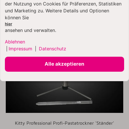
BESTSELLER
der Nutzung von Cookies für Präferenzen, Statistiken
und Marketing zu. Weitere Details und Optionen
können Sie
hier
ansehen und verwalten.
Ablehnen
|
Impressum
|
Datenschutz
Alle akzeptieren
Kitty Professional Profi-Pastatrockner 'Ständer'