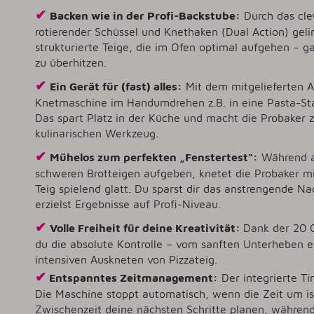
✔
Backen wie in der Profi-Backstube:
Durch das cl
rotierender Schüssel und Knethaken (Dual Action) gelin
strukturierte Teige, die im Ofen optimal aufgehen – ga
zu überhitzen.
✔
Ein Gerät für (fast) alles:
Mit dem mitgelieferten A
Knetmaschine im Handumdrehen z.B. in eine Pasta-Stat
Das spart Platz in der Küche und macht die Probaker 
kulinarischen Werkzeug.
✔
Mühelos zum perfekten „Fenstertest“:
Während a
schweren Brotteigen aufgeben, knetet die Probaker mi
Teig spielend glatt. Du sparst dir das anstrengende 
erzielst Ergebnisse auf Profi-Niveau.
✔
Volle Freiheit für deine Kreativität:
Dank der 20 G
du die absolute Kontrolle – vom sanften Unterheben e
intensiven Auskneten von Pizzateig.
✔
Entspanntes Zeitmanagement:
Der integrierte Ti
Die Maschine stoppt automatisch, wenn die Zeit um ist
Zwischenzeit deine nächsten Schritte planen, während 