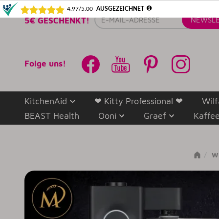
E-
5€ GESCHENKT!
NEWSLE
Mail-
Adresse
Folge uns!
KitchenAid
❤ Kitty Professional ❤
Wilf
BEAST Health
Ooni
Graef
Kaffe
W