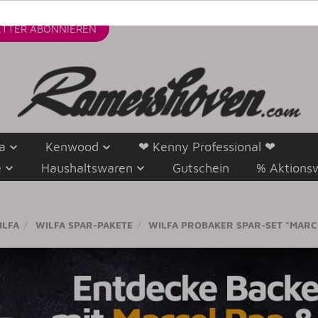
TTER
ABONNIEREN
a
Kenwood
❤ Kenny Professional ❤
e
Haushaltswaren
Gutschein
% Aktions
ILFA
WILFA SPAR-PAKETE
WILFA PROBAKER SPAR-SET "MARC