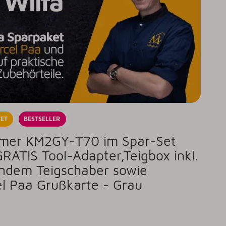
ET
BESTSELLER
Timer KM2GY-T70 im Spar-Set
GRATIS Tool-Adapter,Teigbox inkl.
ndem Teigschaber sowie
el Paa Grußkarte - Grau