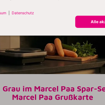
sum
|
Datenschutz
Alle ak
n Grau im Marcel Paa Spar-S
Marcel Paa Grußkarte