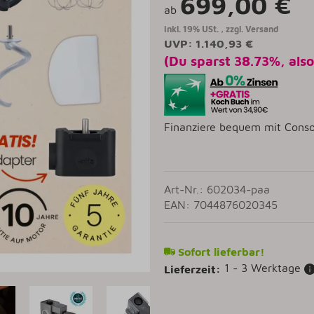
699,00 €
ab
inkl. 19% USt. , zzgl.
Versand
UVP
:
1.140,93 €
(Du sparst
38.73%
, als
Finanziere bequem mit Conso
Art-Nr.: 602034-paa
EAN: 7044876020345
Sofort lieferbar!
1 - 3 Werktage
Lieferzeit: