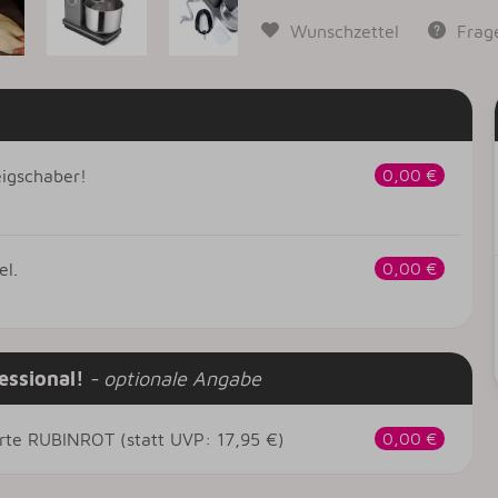
Wunschzettel
Frag
eigschaber!
0,00 €
el.
0,00 €
essional!
- optionale Angabe
karte RUBINROT (statt UVP: 17,95 €)
0,00 €