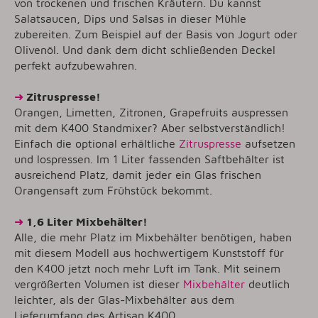
von trockenen und frischen Kräutern. Du kannst
Salatsaucen, Dips und Salsas in dieser Mühle
zubereiten. Zum Beispiel auf der Basis von Jogurt oder
Olivenöl. Und dank dem dicht schließenden Deckel
perfekt aufzubewahren.
➜
Zitruspresse!
Orangen, Limetten, Zitronen, Grapefruits auspressen
mit dem K400 Standmixer? Aber selbstverständlich!
Einfach die optional erhältliche
Zitruspresse
aufsetzen
und lospressen. Im 1 Liter fassenden Saftbehälter ist
ausreichend Platz, damit jeder ein Glas frischen
Orangensaft zum Frühstück bekommt.
➜
1,6 Liter Mixbehälter!
Alle, die mehr Platz im Mixbehälter benötigen, haben
mit diesem Modell aus hochwertigem Kunststoff für
den K400 jetzt noch mehr Luft im Tank. Mit seinem
vergrößerten Volumen ist dieser
Mixbehälter
deutlich
leichter, als der Glas-Mixbehälter aus dem
Lieferumfang des Artisan K400.