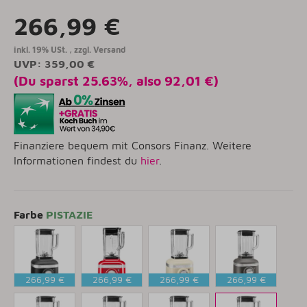
266,99 €
inkl. 19% USt. , zzgl.
Versand
UVP
:
359,00 €
(Du sparst
25.63%
, also
92,01 €
)
Finanziere bequem mit Consors Finanz. Weitere
Informationen findest du
hier
.
Farbe
PISTAZIE
266,99 €
266,99 €
266,99 €
266,99 €
GUSSEISEN
LIEBESAPFEL
CREME
IMPERIAL