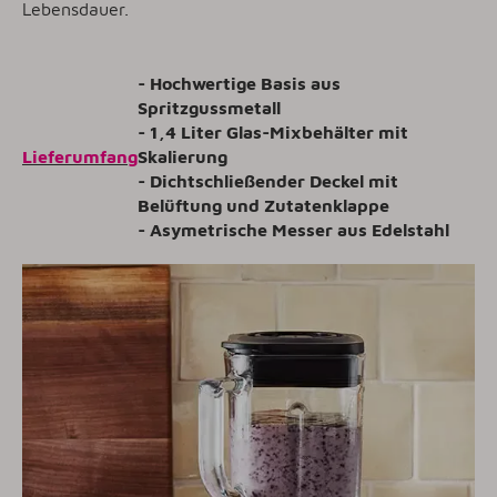
Lebensdauer.
- Hochwertige Basis aus
Spritzgussmetall
- 1,4 Liter Glas-Mixbehälter mit
Lieferumfang
Skalierung
- Dichtschließender Deckel mit
Belüftung und Zutatenklappe
- Asymetrische Messer aus Edelstahl