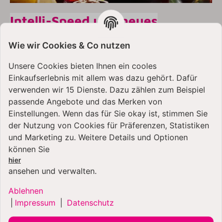
Intelli-Speed und neues
Mixbehälter Design
Wie wir Cookies & Co nutzen
Das neuartige Design des Mixbehälters des Artisan
K400 kommt nicht nur mit verbesserter Riffelung,
Unsere Cookies bieten Ihnen ein cooles
sondern die unteren Ecken des Mixbehälters sind höher
Einkaufserlebnis mit allem was dazu gehört. Dafür
gezogen, für eine deutlich verbesserte Verarbeitung
verwenden wir 15 Dienste. Dazu zählen zum Beispiel
der Lebensmittel. Und dank dem Intelli-Speed-System
passende Angebote und das Merken von
passt sich die Leistung und Geschwindigkeit des K400
Einstellungen. Wenn das für Sie okay ist, stimmen Sie
an die Lebensmittel an. Sodass es bei festeren
der Nutzung von Cookies für Präferenzen, Statistiken
Lebensmitteln zu keinen Leistungseinbrüchen kommt.
und Marketing zu. Weitere Details und Optionen
können Sie
3 Rezept-Programme und
hier
Selbstreinigung
ansehen und verwalten.
Über die 5 verschiedenen Geschwindigkeitsstufen
Ablehnen
hinaus bietet dir der KitchenAid Artisan K400
|
Impressum
|
Datenschutz
Standmixer drei verschiedene Rezeptprogramme. Diese
drei Programme sind im Geschwindigkeitsverlauf