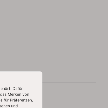
gehört. Dafür
 das Merken von
s für Präferenzen,
sehen und