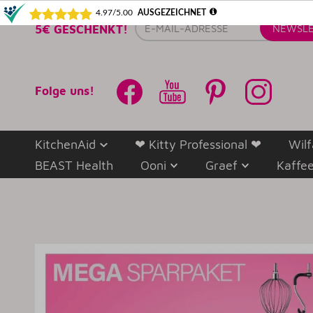
E-
5€ GESCHENKT!
NEWSLE
Mail-
Adresse
Folge uns!
KitchenAid
❤ Kitty Professional ❤
Wilf
BEAST Health
Ooni
Graef
Kaffe