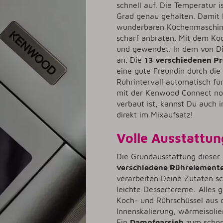
schnell auf. Die Temperatur i
Grad genau gehalten. Damit k
wunderbaren Küchenmaschine
scharf anbraten. Mit dem Ko
und gewendet. In dem von Dir
an. Die
13 verschiedenen 
eine gute Freundin durch die
Rührintervall automatisch fü
mit der Kenwood Connect noc
verbaut ist, kannst Du auch
direkt im Mixaufsatz!
Volle Ausstattung
Die Grundausstattung dieser
verschiedene Rührelement
verarbeiten Deine Zutaten sc
leichte Dessertcreme: Alles g
Koch- und Rührschüssel aus 
Innenskalierung, wärmeisolie
Ein
Dampfgarsieb
zum schon