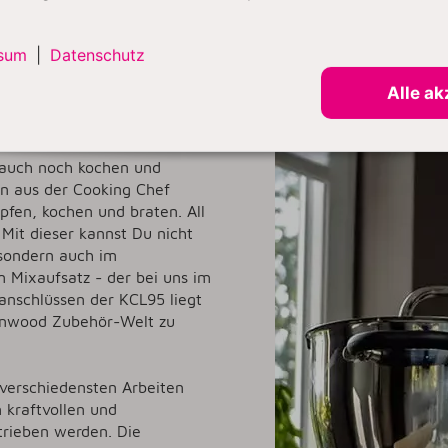
sum
|
Datenschutz
- Die
Alle ak
-Paket!
 auch noch kochen und
on aus der Cooking Chef
fen, kochen und braten. All
 Mit dieser kannst Du nicht
 sondern auch im
 Mixaufsatz - der bei uns im
anschlüssen der KCL95 liegt
enwood Zubehör-Welt zu
 verschiedensten Arbeiten
 kraftvollen und
trieben werden. Die