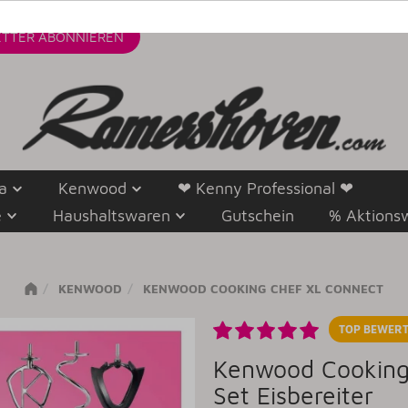
TTER
ABONNIEREN
a
Kenwood
❤ Kenny Professional ❤
e
Haushaltswaren
Gutschein
% Aktions
KENWOOD
KENWOOD COOKING CHEF XL CONNECT
TOP BEWERT
Kenwood Cooking 
Set Eisbereiter