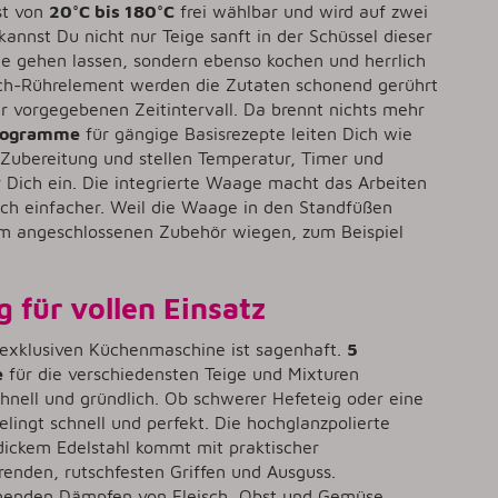
st von
20°C bis 180°C
frei wählbar und wird auf zwei
annst Du nicht nur Teige sanft in der Schüssel dieser
 gehen lassen, sondern ebenso kochen und herrlich
ch-Rührelement werden die Zutaten schonend gerührt
 vorgegebenen Zeitintervall. Da brennt nichts mehr
Programme
für gängige Basisrezepte leiten Dich wie
 Zubereitung und stellen Temperatur, Timer und
r Dich ein. Die integrierte Waage macht das Arbeiten
h einfacher. Weil die Waage in den Standfüßen
 im angeschlossenen Zubehör wiegen, zum Beispiel
 für vollen Einsatz
 exklusiven Küchenmaschine ist sagenhaft.
5
e
für die verschiedensten Teige und Mixturen
hnell und gründlich. Ob schwerer Hefeteig oder eine
elingt schnell und perfekt. Die hochglanzpolierte
dickem Edelstahl kommt mit praktischer
renden, rutschfesten Griffen und Ausguss.
enden Dämpfen von Fleisch, Obst und Gemüse