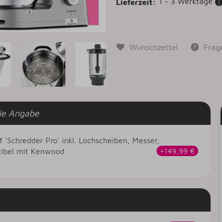
1 - 3 Werktage
Lieferzeit:
Wunschzettel
Frag
le Angabe
f 'Schredder Pro' inkl. Lochscheiben, Messer,
tibel mit Kenwood
+149,99 €