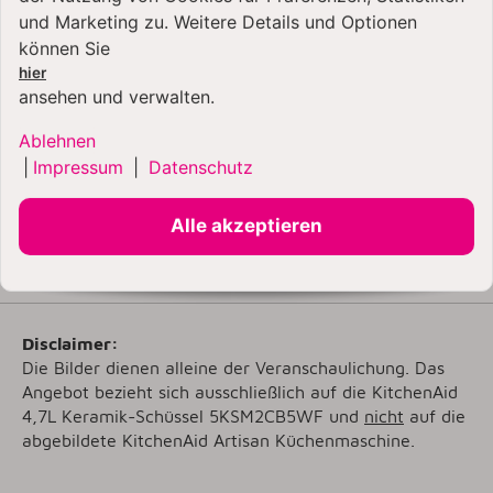
und Marketing zu. Weitere Details und Optionen
Artisan
4,8 Liter
5KSM180
können Sie
Artisan
4,8 Liter
5KSM185PS
hier
ansehen und verwalten.
Artisan By You
4,7 Liter
5KSM193
Ablehnen
Artisan
4,8 Liter
5KSM195PS
|
Impressum
|
Datenschutz
Artisan
4,8 Liter
KSM200
Alle akzeptieren
Artisan Plus
4,7 Liter
5KSM50
Disclaimer:
Die Bilder dienen alleine der Veranschaulichung. Das
Angebot bezieht sich ausschließlich auf die KitchenAid
4,7L Keramik-Schüssel
5KSM2CB5WF
und
nicht
auf die
abgebildete KitchenAid Artisan Küchenmaschine.