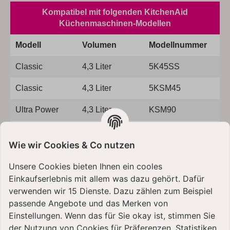
Kompatibel mit folgenden KitchenAid
Küchenmaschinen-Modellen
Modell
Volumen
Modellnummer
Classic
4,3 Liter
5K45SS
Classic
4,3 Liter
5KSM45
Ultra Power
4,3 Liter
KSM90
Ultra Power
4,3 Liter
5KSM95
Wie wir Cookies & Co nutzen
Artisan
4,8 Liter
5KSM125
Unsere Cookies bieten Ihnen ein cooles
Artisan
4,8 Liter
5KSM150
Einkaufserlebnis mit allem was dazu gehört. Dafür
verwenden wir 15 Dienste. Dazu zählen zum Beispiel
Artisan
4,8 Liter
5KSM156
passende Angebote und das Merken von
Einstellungen. Wenn das für Sie okay ist, stimmen Sie
Artisan
4,8 Liter
5KSM175PS
der Nutzung von Cookies für Präferenzen, Statistiken