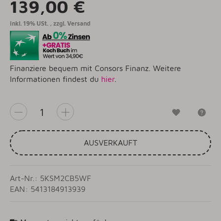
139,00 €
inkl. 19% USt. , zzgl.
Versand
Finanziere bequem mit Consors Finanz. Weitere
Informationen findest du
hier
.
Wunschzet
Fr
AUSVERKAUFT
Art-Nr.: 5KSM2CB5WF
EAN: 5413184913939